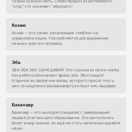
только нужную часть. Слово пришло из английского
"crop", что означает "обрезать".
Кохаю
Кохаю — это слово, означающее «люблю» на
украинском языке. Употребляется для выражения
нежных чувств к человеку.
Эба
ЭБА ЭБА ЭБА, САНЯ ДАВАЙ! Это строчки из песни хлеба.
Как ребята обозначают фразу эба: Эба говорит
старичок во дворе или алкаш, которого просят пнуть
мяч, он медленно размахивается и бьет мяч, выдавая
Бакалавр
Бакалавр — это молодой специалист, завершивший
первый этап высшего образования. Это как получить
билет в мир знаний, но ещё не стать капитаном корабля
науки.