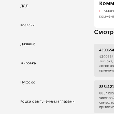
Комм
ДДД
Миним
коммен
Клёвски
Смотр
Дизвайб
439065
4390654 
ТикТока,
Жировка
левое за
привлечь
приглаше
особенн
Пухосос
888412
88841212
числовой
Кошка с выпученными глазами
символи
привлеч
числа на