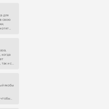
тояния.
ка для
в свою
ки,
 хотят
аза,
, когда
ет
 так и с
рый якобы
 чтобы
и