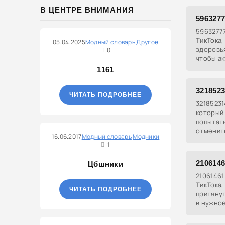
якобы п
В ЦЕНТРЕ ВНИМАНИЯ
половин
596327
59632777
ТикТока,
05.04.2025
Модный словарь
Другое
здоровья
0
чтобы а
изменен
1161
321852
ЧИТАТЬ ПОДРОБНЕЕ
32185231
который 
попытать
отменить
16.06.2017
Модный словарь
Модники
что если
1
напишут
210614
Цбшники
21061461
ТикТока,
ЧИТАТЬ ПОДРОБНЕЕ
притянут
в нужное
написани
запясть