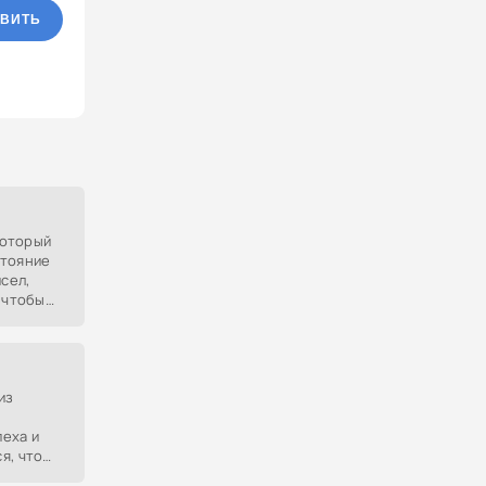
ВИТЬ
который
стояние
исел,
 чтобы
кожных
из
еха и
я, что
ную