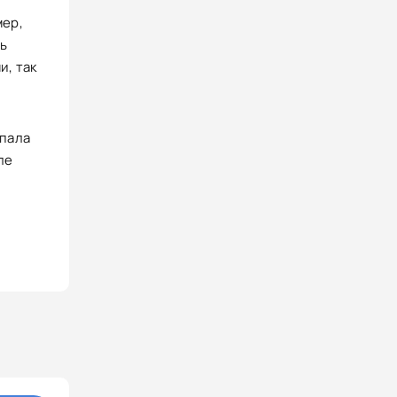
мер,
ь
и, так
епала
ле