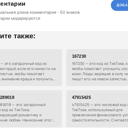
ентарии
ДОБА
альная длина комментария - 50 знаков.
тарии модерируются
ите также:
4
167230
— это загадочный код из
167230 — это код из ТикТока, 
 который, если его нанести на
якобы помогает улучшить со
пястье, якобы помогает
кожи. Люди, верящие в силу ч
 внимание краша и получить
пишут его на левом запястье,
ние на прогулку. Число
избавиться от акне и других 
о эффективно после
проблем.
1289018
47915425
89018 — это загадочный
47915425 — это числовой код 
 код из ТикТока,
ТикТока, используемый для
зирующий романтику и
привлечения финансового усп
ение любви. Нанесение этого
самостоятельности. Считаетс
 тело, особенно на запястье,
он помогает находить денеж