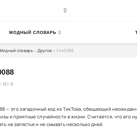
МОДНЫЙ СЛОВАРЬ
Модный словарь
»
Другое
» 3440088
0088
4
12
5
0
88 — это загадочный код из ТикТока, обещающий неожидан
изы и приятные случайности в жизни. Считается, что его н
ть на запястье и не смывать несколько дней.