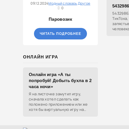
09.12.2024
Модный словарь
Другое
543298
0
5432986
ТикТока,
Паровозик
запястье
человека
Считаетс
ЧИТАТЬ ПОДРОБНЕЕ
стать за
ОНЛАЙН ИГРА
Онлайн игра «А ты
попробуй! Добыть бухла в 2
часа ночи»
Я на листочке замутил игру,
сначала хотел сделать как
положено приложением или же
хотя бы виртуальную игру на
ютубе, но решил отделаться
html и фотками, зато играть
можно даже на каком-нибудь