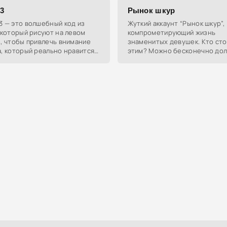
свиданием или
63
Рынок шкур
3 — это волшебный код из
Жуткий аккаунт “Рынок шкур”,
 который рисуют на левом
компрометирующий жизнь
, чтобы привлечь внимание
знаменитых девушек. Кто сто
, который реально нравится.
этим? Можно бесконечно дол
я, что он помогает тебе
рассуждать об этичности об
метнее для твоего краша.
чужой личной жизни и вынесе
самой личной