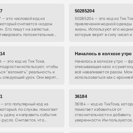
омогает найти свою вторую
работу и достигать благосос
ку
77
50285204
 — это числовой код из
50285204 — это код из Тик То
 который считается «кодом
привлечения модной одежды 
». Его пишут на запястье,
жизнь. Используют его модни
ктивировать положительные
которые верят в силу чисел и
ия в организме.
обновить гардероб.
314
Началось в колхозе утро
4 — это код из Тик Тока,
Началось в колхозе утро — фр
подростки используют, чтобы
описывающая хаос и суматоху
ся "взломать" реальность и
всё наваливается разом. Мож
 следующий урок. Они верят,
использоваться как с иронией,
 много учеников из класса
недовольством.
 этот
61
36184
 — это популярный код из
36184 — код из ТикТока, кото
 который, по слухам, помогает
помогает избавиться от
ь удачу и направить события
стеснительности и добавить
 русло. Считается, что
уверенности. Им пользуются,
е этого числового ряда на
не переживать перед важным
е может принести
событиями, например, перед