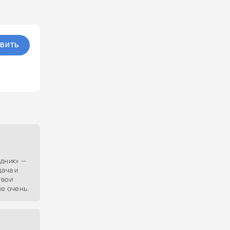
ВИТЬ
здник» —
дача и
твои
не очень.