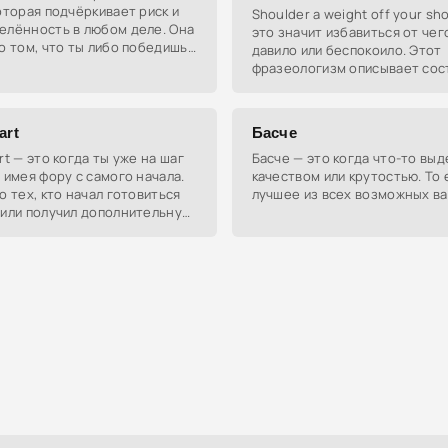
оторая подчёркивает риск и
Shoulder a weight off your sh
елённость в любом деле. Она
это значит избавиться от чег
о том, что ты либо победишь,
давило или беспокоило. Этот
 пойдёт прахом.
фразеологизм описывает сос
облегчения и свободы после
проблемы или снятия
art
Басче
rt — это когда ты уже на шаг
Басче — это когда что-то вы
 имея фору с самого начала.
качеством или крутостью. То 
о тех, кто начал готовиться
лучшее из всех возможных ва
 или получил дополнительную