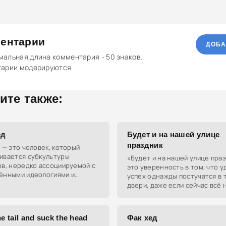
ентарии
ДОБА
альная длина комментария - 50 знаков.
тарии модерируются
ите также:
ед
Будет и на нашей улице
праздник
 — это человек, который
ивается субкультуры
«Будет и на нашей улице пра
ов, нередко ассоциируемой с
это уверенность в том, что у
ёнными идеологиями и
успех однажды постучатся в 
одежды.
двери, даже если сейчас всё 
e tail and suck the head
Фак хед