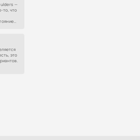
oulders —
о-то, что
тояние
 решения
деляется
есть, это
риантов.