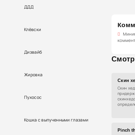
ДДД
Комм
Клёвски
Миним
коммен
Дизвайб
Смотр
Жировка
Скин х
Скин хед
придерж
Пухосос
скинхед
определ
стилем 
Кошка с выпученными глазами
Pinch th