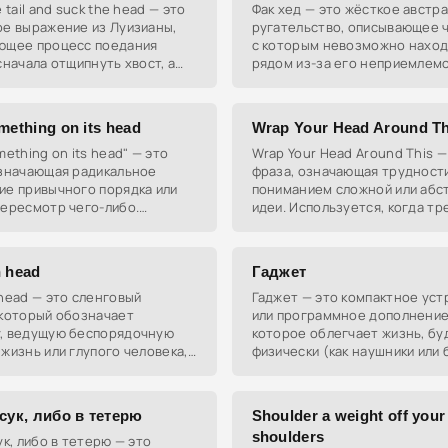
 tail and suck the head — это
Фак хед — это жёсткое австр
ое выражение из Луизианы,
ругательство, описывающее ч
ющее процесс поедания
с которым невозможно наход
сначала отщипнуть хвост, а
рядом из-за его неприемлем
сосать голову, чтобы
поведения или отношения.
ься вкусом.
mething on its head
Wrap Your Head Around Th
mething on its head" — это
Wrap Your Head Around This —
означающая радикальное
фраза, означающая трудности
ие привычного порядка или
пониманием сложной или абс
пересмотр чего-либо.
идеи. Используется, когда тр
ется, когда что-то
тщательно обдумать что-то, 
ое кардинально меняется или
осознать.
 head
Гаджет
head — это сленговый
Гаджет — это компактное уст
 который обозначает
или программное дополнение
, ведущую беспорядочную
которое облегчает жизнь, бу
жизнь или глупого человека,
физически (как наушники или 
пользуемый в
адаптер) или виртуально (как
тельном контексте.
в приложении).
сук, либо в тетерю
Shoulder a weight off your
shoulders
ук, либо в тетерю — это