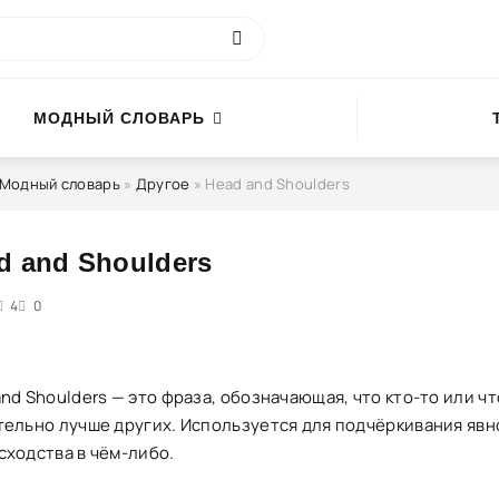
МОДНЫЙ СЛОВАРЬ
Модный словарь
»
Другое
» Head and Shoulders
d and Shoulders
5
4
0
nd Shoulders — это фраза, обозначающая, что кто-то или чт
тельно лучше других. Используется для подчёркивания явн
сходства в чём-либо.