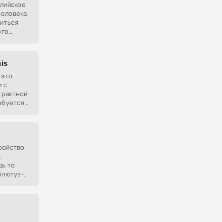
алийское
еловека,
иться
ого
is
 это
 с
трактной
ебуется
чтобы
ройство
,
дь то
блютуз-
 виджет