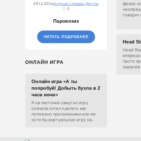
фраза, к
09.12.2024
Модный словарь
Другое
0
неопред
говорит 
либо всё
Паровозик
ЧИТАТЬ ПОДРОБНЕЕ
Head St
Head Sta
впереди,
Часто пр
ОНЛАЙН ИГРА
заранее
помощь.
Онлайн игра «А ты
попробуй! Добыть бухла в 2
часа ночи»
Я на листочке замутил игру,
сначала хотел сделать как
положено приложением или же
хотя бы виртуальную игру на
ютубе, но решил отделаться
html и фотками, зато играть
можно даже на каком-нибудь