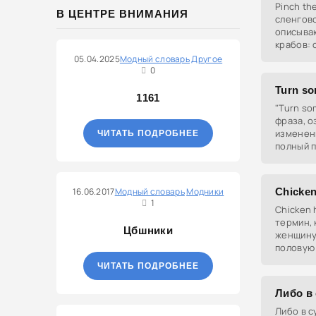
Pinch the
В ЦЕНТРЕ ВНИМАНИЯ
сленгов
описыва
крабов: 
затем об
05.04.2025
Модный словарь
Другое
насладит
0
Turn so
1161
"Turn so
фраза, 
изменен
ЧИТАТЬ ПОДРОБНЕЕ
полный 
Использу
привычн
16.06.2017
Модный словарь
Модники
Chicken
1
Chicken 
термин,
Цбшники
женщину
половую 
часто ис
ЧИТАТЬ ПОДРОБНЕЕ
уничижи
Либо в 
Либо в с