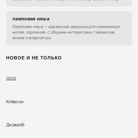
ламповая няша
Ламповая няша — идеальная девушка для хикикомори:
милая, скромная, с общими интересами, такими как
аниме и видеоигры.
НОВОЕ И НЕ ТОЛЬКО
ДДД
Клёвски
Дизвайб