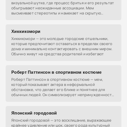
визуальной шутке, где процесс бритья и его результат
обыгрывают неожиданные ассоциации. Мем
высмеивает стереотипы и намекает на скрытую
сущность людей,
Хиккикомори
Хиккикомори — это молодые городские отшельники,
которые предпочитают оставаться в пределах своего
дома и минимально контактировать с внешним миром.
Обычно живут на средства родителей и избегают
Роберт Паттинсон в спортивном костюме
Роберт Паттинсон в спортивном костюме — мем,
который показывает актера в неформальной
обстановке, что делает его ближе и понятнее для
обычных людей. Он символизирует непринужденность
и домашнюю
Японский городовой
Японский городовой — это восклицание, выражающее
крайнее удивление или шок, своего рода культурный