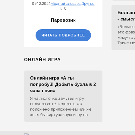
09.12.2024
Модный словарь
Другое
конфликт
0
Большо
- смыс
Паровозик
«Большом
это фраз
ЧИТАТЬ ПОДРОБНЕЕ
кому-то 
Также мо
больше ч
ОНЛАЙН ИГРА
Онлайн игра «А ты
попробуй! Добыть бухла в 2
часа ночи»
Я на листочке замутил игру,
сначала хотел сделать как
положено приложением или же
хотя бы виртуальную игру на
ютубе, но решил отделаться
html и фотками, зато играть
можно даже на каком-нибудь