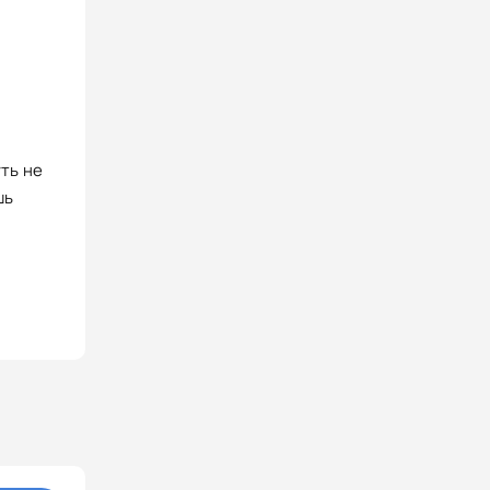
уть не
шь