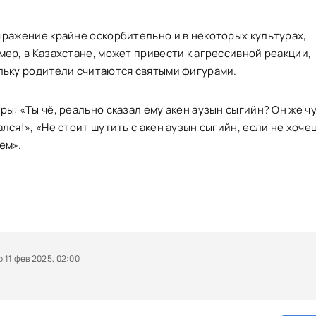
ыражение крайне оскорбительно и в некоторых культурах,
мер, в Казахстане, может привести к агрессивной реакции,
льку родители считаются святыми фигурами.
ы: «Ты чё, реально сказал ему акен аузын сыгийн? Он же ч
лся!», «Не стоит шутить с акен аузын сыгийн, если не хоче
ем».
11 фев 2025, 02:00