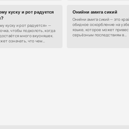
у.
му куску и рот радуется
Онийни амига сикий
л?
Онийни амига сикий — это кра
обидное оскорбление на узб
у куску и рот радуется» —
языке, которое может привес
очка, чтобы подколоть, когда
серьёзным последствиям в
достаётся много вкусняшек.
конфликтной ситуации. Пере
жет означать, что чем
как крайне вызывающее выск
его-то хорошего, тем лучше.
о матери