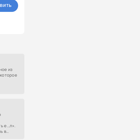
ВИТЬ
ное из
 которое
о
 е...л».
ь в