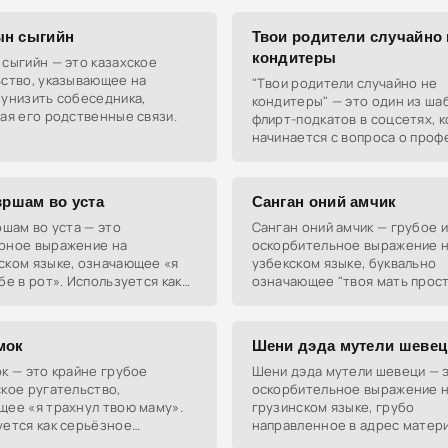
т крайне оскорбительное
ие,
н сыгийн
Твои родители случайно 
кондитеры
сыгийн — это казахское
ьство, указывающее на
"Твои родители случайно не
 унизить собеседника,
кондитеры" — это один из ш
ая его родственные связи.
флирт-подкатов в соцсетях, 
начинается с вопроса о проф
родителей и заканчивается
комплиментом.
вршам во уста
Санган оний амчик
ршам во уста — это
Санган оний амчик — грубое и
рное выражение на
оскорбительное выражение 
ском языке, означающее «я
узбекском языке, буквально
бе в рот». Используется как
означающее "твоя мать прост
оскорбление.
мок
Шени дэда мутели шевец
к — это крайне грубое
Шени дэда мутели шевеци — 
кое ругательство,
оскорбительное выражение 
щее «я трахнул твою маму».
грузинском языке, грубо
уется как серьёзное
направленное в адрес матер
ние, способное привести к
собеседника.