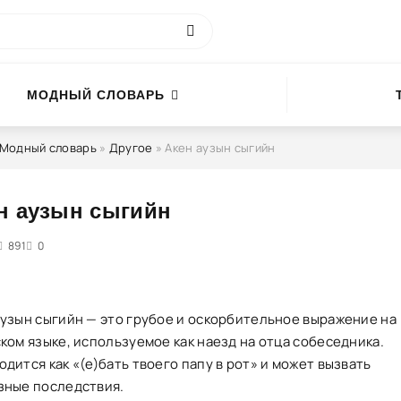
МОДНЫЙ СЛОВАРЬ
Модный словарь
»
Другое
» Акен аузын сыгийн
н аузын сыгийн
4
891
5
0
аузын сыгийн — это грубое и оскорбительное выражение на
ком языке, используемое как наезд на отца собеседника.
дится как «(е)бать твоего папу в рот» и может вызвать
зные последствия.