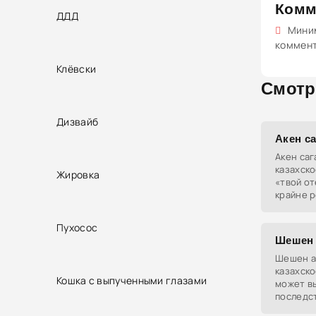
Комм
ДДД
Миним
коммен
Клёвски
Смотр
Дизвайб
Акен са
Акен саг
казахск
Жировка
«твой от
крайне р
потенци
Пухосос
Шешен 
Шешен а
казахско
Кошка с выпученными глазами
может в
последст
неосторо