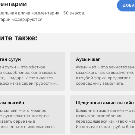
ентарии
ДОБА
альная длина комментария - 50 знаков.
тарии модерируются
ите также:
ган сугун
Аузын жап
ан сугун — это жёсткое
Аузын жап — это заимствован
ое оскорбление, означающее
казахского языка выражение,
ец — пидор». Используется
в грубой форме предлагает
едко из-за своей грубости и
собеседнику замолчать.
ально опасных последствий.
ам сыгийн
Щещеннын амын сыгийн
м сыгийн — это мощное
Щещеннын амын сыгийн — эт
е ругательство, которое
казахское оскорбление,
ызвать серьёзные
переводящееся как «твою мать
вия, если его использовать
Используется как грубая бран
жно. В переводе на русский
адрес собеседника.