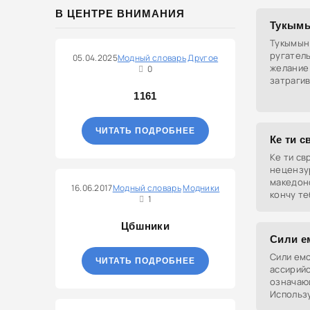
означае
В ЦЕНТРЕ ВНИМАНИЯ
выражен
Тукымы
Тукымын 
ругател
05.04.2025
Модный словарь
Другое
желание
0
затрагив
1161
ЧИТАТЬ ПОДРОБНЕЕ
Ке ти с
Ке ти св
нецензу
македон
16.06.2017
Модный словарь
Модники
кончу те
1
грубое 
Цбшники
Сили е
Сили емо
ЧИТАТЬ ПОДРОБНЕЕ
ассирийс
означаю
Использ
оскорбле