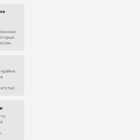
не
аблонных
который
ессии
 крайне
на
итутка".
и
это
на
и