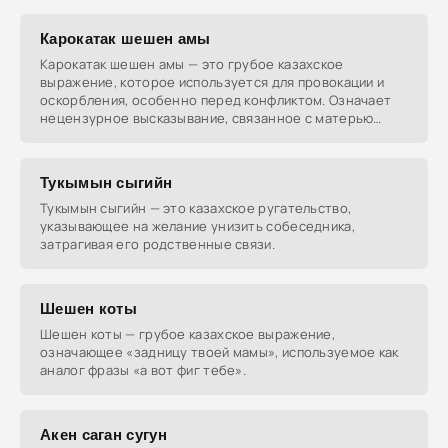
Карокатак шешен амы
Карокатак шешен амы — это грубое казахское
выражение, которое используется для провокации и
оскорбления, особенно перед конфликтом. Означает
нецензурное высказывание, связанное с матерью
собеседника.
Тукымын сыгийн
Тукымын сыгийн — это казахское ругательство,
указывающее на желание унизить собеседника,
затрагивая его родственные связи.
Шешен коты
Шешен коты — грубое казахское выражение,
означающее «задницу твоей мамы», используемое как
аналог фразы «а вот фиг тебе».
Акен саган сугун