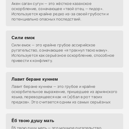
Акен саган сугун — это жёсткое казахское
оскорбление, означающее «твой отец — пидор».
Используется крайне редко из-за своей грубости и
потенциально опасных последствий.
Сили емок
Сили емок — это крайне грубое ассирийское
ругательство, означающее «я трахнул твою маму».
Используется как серьёзное оскорбление, способное
привести к конфликту.
Лавит беране куннем
Лавит беране куннем — это грубое и крайне
оскорбительное выражение, пришедшее из армянского
языка, переводящееся как «я (е)бал в рот твоих
предков». Это считается одним из самых серьёзных
Ёб твою душу мать
Ёб твою душу мать — это мощное ругательство,