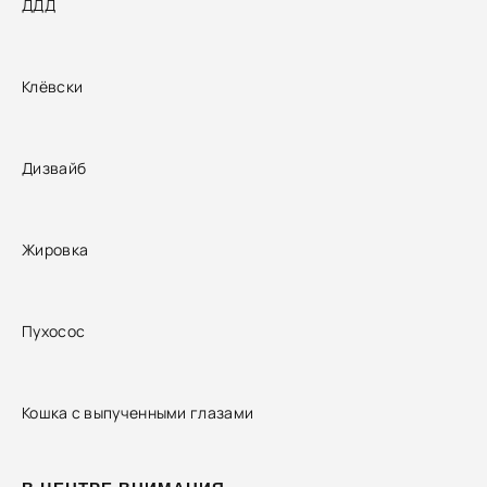
ДДД
Клёвски
Дизвайб
Жировка
Пухосос
Кошка с выпученными глазами