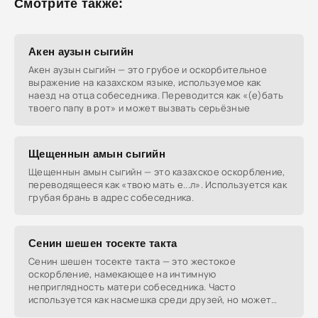
Смотрите также:
Акен аузын сыгийн
Акен аузын сыгийн — это грубое и оскорбительное
выражение на казахском языке, используемое как
наезд на отца собеседника. Переводится как «(е)бать
твоего папу в рот» и может вызвать серьёзные
Щещеннын амын сыгийн
Щещеннын амын сыгийн — это казахское оскорбление,
переводящееся как «твою мать е...л». Используется как
грубая брань в адрес собеседника.
Сенин шешен тосекте такта
Сенин шешен тосекте такта — это жестокое
оскорбление, намекающее на интимную
неприглядность матери собеседника. Часто
используется как насмешка среди друзей, но может
вызвать агрессию у незнакомых