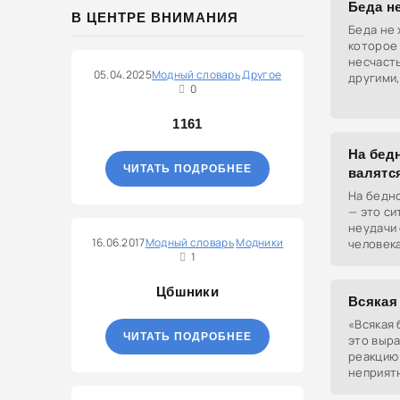
Беда н
В ЦЕНТРЕ ВНИМАНИЯ
Беда не 
которое 
несчаст
05.04.2025
Модный словарь
Другое
другими,
0
1161
На бед
ЧИТАТЬ ПОДРОБНЕЕ
валятс
На бедно
— это си
неудачи
16.06.2017
Модный словарь
Модники
человека
1
невезуче
везёт по
Цбшники
Всякая
«Всякая 
ЧИТАТЬ ПОДРОБНЕЕ
это выр
реакцию
неприятн
множест