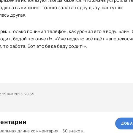
ыражение используют, когда кажется, что жизнь устроила т
дж на выживание: только залатал одну дыру, как тут же
лась другая.
ы: «Только починил телефон, как уронил его в воду. Блин,
одит, бедой погоняет!», «Уже неделю всё идёт наперекосяк
, то работа. Вот это беда беду родит!».
29 янв 2025, 20:55
ентарии
ДОБА
альная длина комментария - 50 знаков.