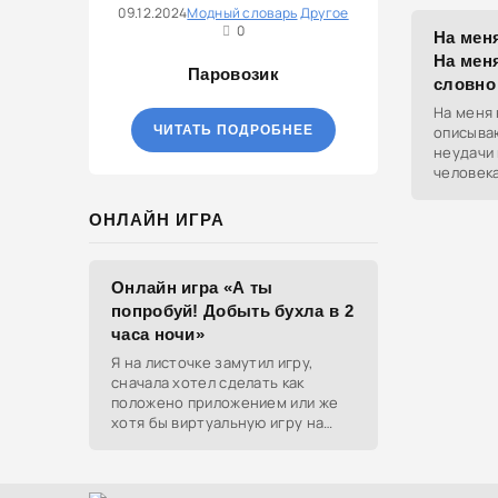
ком.
09.12.2024
Модный словарь
Другое
0
На меня
На меня
Паровозик
словно
На меня 
ЧИТАТЬ ПОДРОБНЕЕ
описыва
неудачи 
человека
кто-то с
ОНЛАЙН ИГРА
Онлайн игра «А ты
попробуй! Добыть бухла в 2
часа ночи»
Я на листочке замутил игру,
сначала хотел сделать как
положено приложением или же
хотя бы виртуальную игру на
ютубе, но решил отделаться
html и фотками, зато играть
можно даже на каком-нибудь