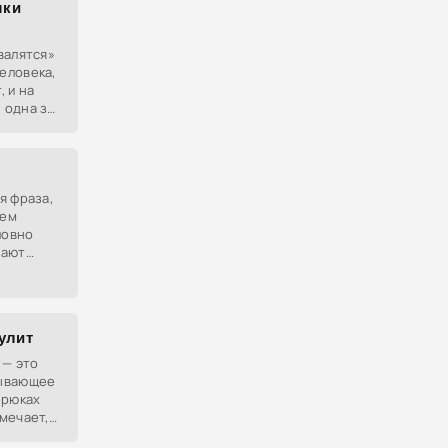
шки
валятся»
еловека,
 и на
 одна за
а.
я фраза,
лем
ловно
вают
аулит
 — это
сывающее
брюках
мечает,
собо