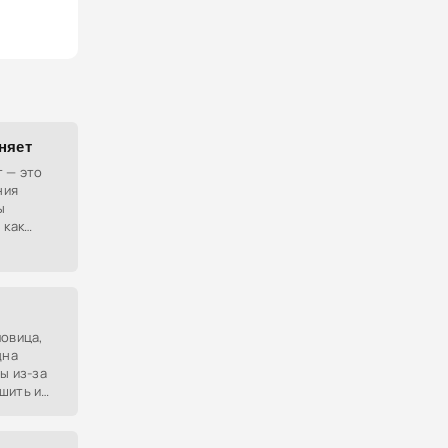
няет
т — это
ния
ы
 как
ловица,
дна
ы из-за
шить и