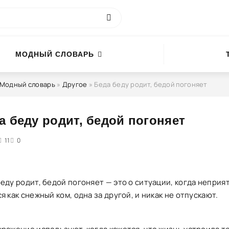
МОДНЫЙ СЛОВАРЬ
Модный словарь
»
Другое
» Беда беду родит, бедой погоняет
а беду родит, бедой погоняет
5
11
0
еду родит, бедой погоняет — это о ситуации, когда неприя
я как снежный ком, одна за другой, и никак не отпускают.