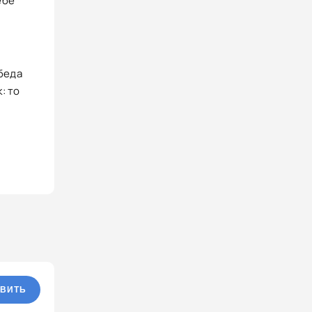
ебе
 беда
: то
ВИТЬ