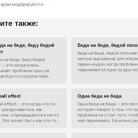
тарии модерируются
ите также:
да на беде, беду бедой
Беда на беде, бедой пого
ет
Беда на беде, бедой погоняе
меткое выражение для описа
а на беде, беду бедой
серии неудач, когда проблем
 — это когда жизнь
наваливаются одна за другой,
ывает проблемы одну за
снежный ком.
как будто устроила тебе
ж на выживание.
all effect
Одна беда не беда
ll effect — это когда что-то
Одна беда не беда — это пос
 раскручиваться, как
которая говорит о том, что о
ком, и превращается в нечто
проблема не стоит того, чтоб
 Это может быть как что-то
неё переживать. Её можно ре
 так и не очень, но главное —
двигаться дальше.
арастает.