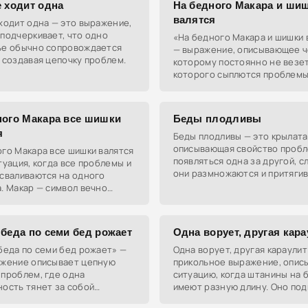
е ходит одна
На бедного Макара и ши
валятся
ходит одна — это выражение,
подчеркивает, что одно
«На бедного Макара и шишки 
ье обычно сопровождается
— выражение, описывающее ч
 создавая цепочку проблем.
которому постоянно не везет,
которого сыплются проблемы
другой, словно шишки с дерев
ного Макара все шишки
Беды плодливы
я
Беды плодливы — это крылата
описывающая свойство проб
го Макара все шишки валятся
появляться одна за другой, с
туация, когда все проблемы и
они размножаются и притяги
 сваливаются на одного
новые неприятности.
. Макар — символ вечно
го человека, которому не
 жизни.
 беда по семи бед рожает
Одна ворует, другая кар
беда по семи бед рожает» —
Одна ворует, другая караулит
ажение описывает цепную
прикольное выражение, опи
 проблем, где одна
ситуацию, когда штанины на 
ость тянет за собой
имеют разную длину. Оно под
во других, словно снежный
что человек может быть не о