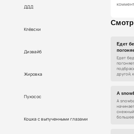
коммен
ДДД
Смотр
Клёвски
Едет бе
погоня
Дизвайб
Едет бед
погоняет
подбрас
Жировка
другой, 
челленд
A snowb
Пухосос
A snowba
начинает
снежный 
большее.
Кошка с выпученными глазами
хорошее,
эффект н