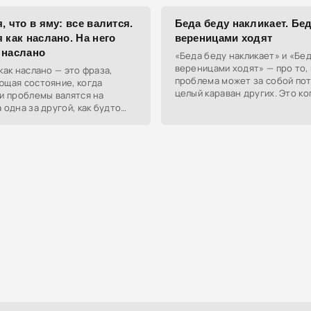
внимателен к своему внешне
, что в яму: все валится.
Беда беду накликает. Бе
 как наслано. На него
вереницами ходят
 наслано
«Беда беду накликает» и «Бе
вереницами ходят» — про то, 
как наслано — это фраза,
проблема может за собой по
ющая состояние, когда
целый караван других. Это ко
и проблемы валятся на
жизнь решает, что одного ст
 одна за другой, как будто
тебе мало, и подбрасывает е
пециально насылает их.