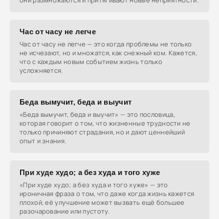
они размножаются и притягивают новые неприятности.
Час от часу не легче
Час от часу не легче — это когда проблемы не только
не исчезают, но и множатся, как снежный ком. Кажется,
что с каждым новым событием жизнь только
усложняется.
Беда вымучит, беда и выучит
«Беда вымучит, беда и выучит» — это пословица,
которая говорит о том, что жизненные трудности не
только причиняют страдания, но и дают ценнейший
опыт и знания.
При худе худо; а без худа и того хуже
«При худе худо; а без худа и того хуже» — это
ироничная фраза о том, что даже когда жизнь кажется
плохой, её улучшение может вызвать ещё большее
разочарование или пустоту.