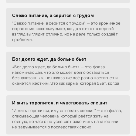
Свежо питание, а серится с трудом
"Свежо питание, а серится с трудом" — это ироничное
выражение, используемое, когда что-то на первый
взгляд выглядит отлично, но на деле только создаёт
проблемы.
Бог долго ждет, да больно бьет
«Бог долго ждет, да больно бьет» — это фраза,
напоминающая, что зло может долго оставаться
безнаказанным, но наказание всё равно настигнет и
окажется жёстким. Это как карма, которая бьёт, когда
И жить торопится, и чувствовать спешит
"И жить торопится, и чувствовать спешит" — это фраза,
описывающая человека, который рвётся жить на
полную, но часто не успевает закончить начатое или
не задумывается о последствиях своих