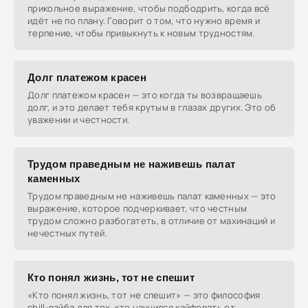
прикольное выражение, чтобы подбодрить, когда всё
идёт не по плану. Говорит о том, что нужно время и
терпение, чтобы привыкнуть к новым трудностям.
Долг платежом красен
Долг платежом красен — это когда ты возвращаешь
долг, и это делает тебя крутым в глазах других. Это об
уважении и честности.
Трудом праведным не наживешь палат
каменных
Трудом праведным не наживешь палат каменных — это
выражение, которое подчеркивает, что честным
трудом сложно разбогатеть, в отличие от махинаций и
нечестных путей.
Кто понял жизнь, тот не спешит
«Кто понял жизнь, тот не спешит» — это философия
chill-вайба для тех, кто научился кайфовать от