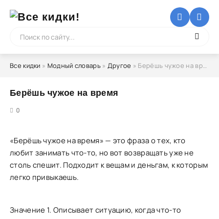
Все кидки
»
Модный словарь
»
Другое
» Берёшь чужое на время
Берёшь чужое на время
5
0
«Берёшь чужое на время» — это фраза о тех, кто
любит занимать что-то, но вот возвращать уже не
столь спешит. Подходит к вещам и деньгам, к которым
легко привыкаешь.
Значение 1. Описывает ситуацию, когда что-то