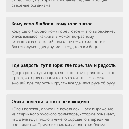
стресс могут ускорить появление седины и общее
старение организма.
Кому село Любово, кому горе лютое
Кому село Любово, кому горе лютое — это выражение,
описывающее, как жизнь может по-разному
складываться у людей: для одних — это радость и
благополучие, для других — трудности и беды.
Где радость, тут и горе; где горе, там и радость
Где радость, тут и горе; где горе, там и радость — это
фраза, которая напоминает, что жизнь — это микс
эмоций, где радость и грусть всегда идут рука об руку.
Овсы полегли, а жито не всходило
«Овсы полегли, а жито не всходило» — это выражение
из старинного русского фольклора, которое означает,
что дела идут плохо и ничего хорошего впереди не
предвидится. Применяется, когда одна проблема