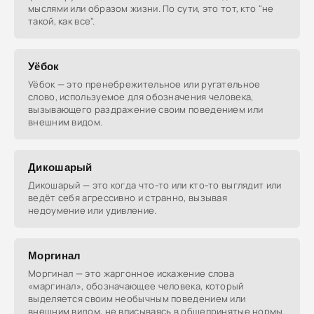
мыслями или образом жизни. По сути, это тот, кто "не
такой, как все".
Уёбок
Уёбок — это пренебрежительное или ругательное
слово, используемое для обозначения человека,
вызывающего раздражение своим поведением или
внешним видом.
Дикошарый
Дикошарый — это когда что-то или кто-то выглядит или
ведёт себя агрессивно и странно, вызывая
недоумение или удивление.
Моргинал
Моргинал — это жаргонное искажение слова
«маргинал», обозначающее человека, который
выделяется своим необычным поведением или
внешним видом, не вписываясь в общепринятые нормы.