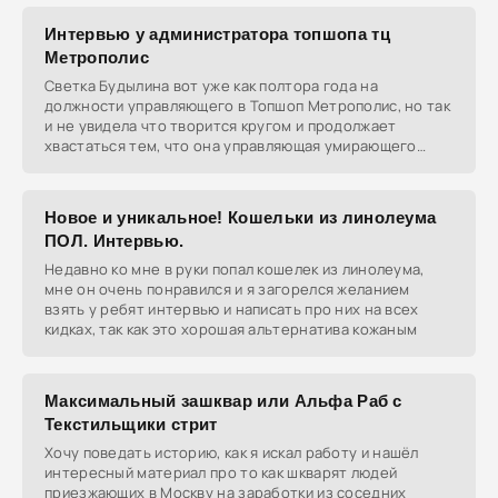
Интервью у администратора топшопа тц
Метрополис
Светка Будылина вот уже как полтора года на
должности управляющего в Топшоп Метрополис, но так
и не увидела что творится кругом и продолжает
хвастаться тем, что она управляющая умирающего
магазина.
Новое и уникальное! Кошельки из линолеума
ПОЛ. Интервью.
Недавно ко мне в руки попал кошелек из линолеума,
мне он очень понравился и я загорелся желанием
взять у ребят интервью и написать про них на всех
кидках, так как это хорошая альтернатива кожаным
Максимальный зашквар или Альфа Раб с
Текстильщики стрит
Хочу поведать историю, как я искал работу и нашёл
интересный материал про то как шкварят людей
приезжающих в Москву на заработки из соседних