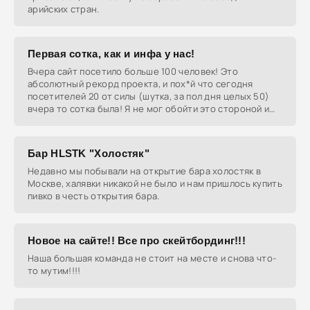
арийских стран.
Первая сотка, как и инфа у нас!
Вчера сайт посетило больше 100 человек! Это
абсолютный рекорд проекта, и пох*й что сегодня
посетителей 20 от силы (шутка, за пол дня целых 50)
вчера то сотка была! Я не мог обойти это стороной и
не
Бар HLSTK "Холостяк"
Недавно мы побывали на открытие бара холостяк в
Москве, халявки никакой не было и нам пришлось купить
пивко в честь открытия бара.
Новое на сайте!! Все про скейтбординг!!!
Наша большая команда не стоит на месте и снова что-
то мутим!!!!