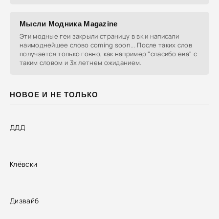
Мысли Модника Мagazine
Эти модные геи закрыли страницу в вк и написали
наимоднейшее слово coming soon... После таких слов
получается только говно, как например "спасибо ева" с
таким словом и 3х летнем ожиданием.
НОВОЕ И НЕ ТОЛЬКО
ДДД
Клёвски
Дизвайб