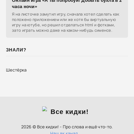
Онлайн игра «А ты попробуй! Добыть бухла в 2
часа ночи»
Я на листочке замутил игру, сначала хотел сделать как
положено приложением или же хотя бы виртуальную
игру на ютубе, но решил отделаться html и фотками,
зато играть можно даже на каком-нибудь сименсе.
ЗНАЛИ?
Шестёрка
2026 © Все кидки! - Про слова и ещё что-то.
Наш вк канал