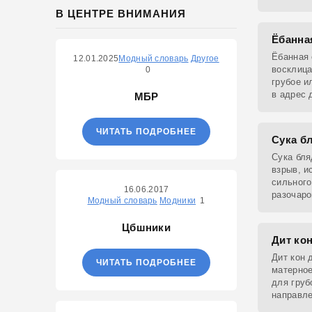
Популярн
В ЦЕНТРЕ ВНИМАНИЯ
к мелан
искусств
Ёбанна
Ёбанная 
12.01.2025
Модный словарь
Другое
восклица
0
грубое и
в адрес 
МБР
говоряще
ЧИТАТЬ ПОДРОБНЕЕ
Сука б
Сука бл
взрыв, 
сильного
16.06.2017
разочаро
Модный словарь
Модники
1
которое 
приличий
Цбшники
Дит кон
Дит кон 
ЧИТАТЬ ПОДРОБНЕЕ
матерное
для груб
направле
обознача