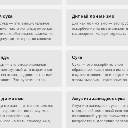
а среди молодежи, склонной
атмосферу хорошим настроен
холии и самовыражению через
о.
я сука
Дит кай лон мэ эмо
сука — это эмоциональное
Дит кай лон мэ эмо — это гру
ние, часто используемое как
оскорбление на вьетнамском я
ли оскорбительное замечание
касающееся матери адресата.
девушки, которая по мнению
го сделала что-то не так.
лядь
Сука
ядь — это эмоциональный
Сука — это оскорбительное
используемый для выражения
обращение, чаще всего испол
 негатива, недовольства или
в адрес женщин, но иногда и 
вания. Это ругательство,
чтобы выразить недовольство
часто выходит за рамки
обиду.
, но популярно в
 ди мэ эмо
Амуз итз запиздеск сука
ди мэ эмо — это вьетнамское
Амуз итз запиздеск сука — эт
 выражение, используемое
молдавский сленговый возгла
ого оскорбления,
означающий угрозу физическо
нного на мать собеседника, и
воздействия, дословно перев
ет «(в)ыебу твою распутную
как «я ударю тебя, сука».