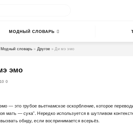
МОДНЫЙ СЛОВАРЬ
»
Модный словарь
»
Другое
» Ди мэ эмо
мэ эмо
5
10
0
эмо — это грубое вьетнамское оскорбление, которое перевод
воя мать — сука". Нередко используется в шутливом контекст
вызвать обиду, если воспринимается всерьёз.