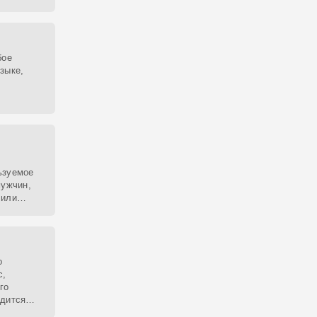
ием.
бое
зыке,
ьзуемое
мужчин,
 или
о
с,
го
одится