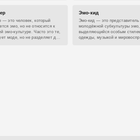
».
ер
Эмо-кид
 — это человек, который
Эмо-кид — это представитель
ется эмо, но не относится к
молодёжной субкультуры эмо,
й эмо-культуре. Часто это те,
выделяющийся особым стиле
ует моде, но не разделяет дух
одежды, музыкой и мировоспр
уры.
Это может быть как парень, та
девушка.