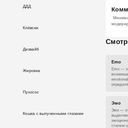
ДДД
Комм
Минима
модери
Клёвски
Смотр
Дизвайб
Emo
Emo — эт
Жировка
возникша
emotiona
определ
эмоцион
Пухосос
Эмо
Эмо — эт
Кошка с выпученными глазами
выделяю
эмоцион
стилем о