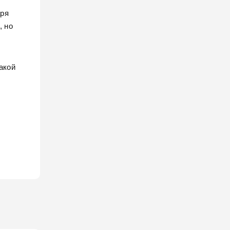
аря
, но
акой