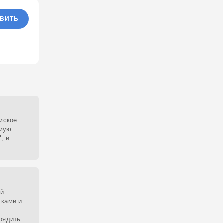
ВИТЬ
амское
ямую
, и
ый
тками и
рядить