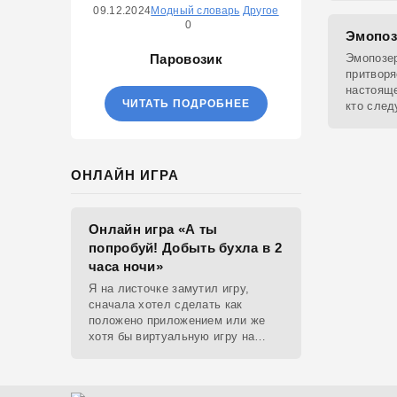
мамочку
09.12.2024
Модный словарь
Другое
0
Эмопоз
Паровозик
Эмопозер
притворя
настояще
ЧИТАТЬ ПОДРОБНЕЕ
кто след
субкульт
ОНЛАЙН ИГРА
Онлайн игра «А ты
попробуй! Добыть бухла в 2
часа ночи»
Я на листочке замутил игру,
сначала хотел сделать как
положено приложением или же
хотя бы виртуальную игру на
ютубе, но решил отделаться html
и фотками, зато играть можно
даже на каком-нибудь сименсе.