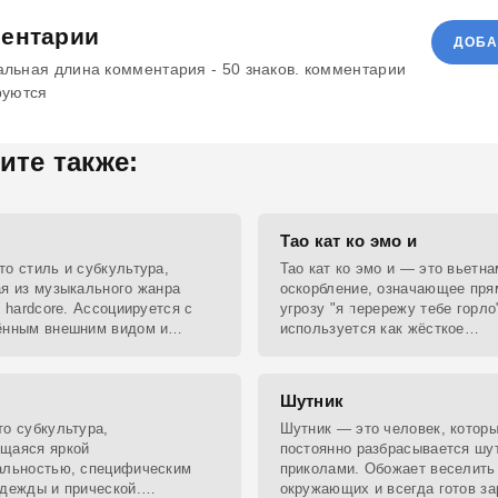
ентарии
ДОБА
льная длина комментария - 50 знаков. комментарии
руются
ите также:
Тао кат ко эмо и
о стиль и субкультура,
Тао кат ко эмо и — это вьетн
я из музыкального жанра
оскорбление, означающее пр
l hardcore. Ассоциируется с
угрозу "я перережу тебе горло"
ённым внешним видом и
используется как жёсткое
альным выражением.
предупреждение или угроза.
Шутник
о субкультура,
Шутник — это человек, котор
щаяся яркой
постоянно разбрасывается шу
альностью, специфическим
приколами. Обожает веселить
дежды и прической.
окружающих и всегда готов за