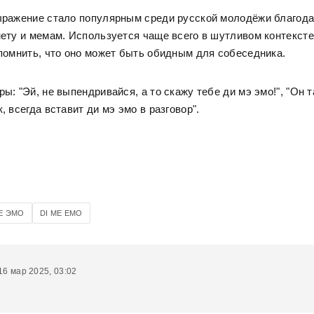
ыражение стало популярным среди русской молодёжи благод
ету и мемам. Используется чаще всего в шутливом контексте
помнить, что оно может быть обидным для собеседника.
ы: "Эй, не выпендривайся, а то скажу тебе ди мэ эмо!", "Он т
, всегда вставит ди мэ эмо в разговор".
Е ЭМО
DI ME EMO
6 мар 2025, 03:02