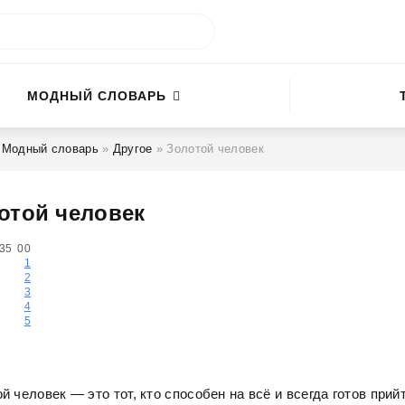
МОДНЫЙ СЛОВАРЬ
»
Модный словарь
»
Другое
» Золотой человек
отой человек
35
0
0
1
2
3
4
5
й человек — это тот, кто способен на всё и всегда готов прий