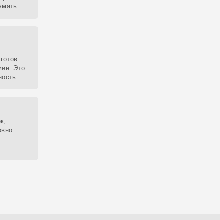
умать
лова не
 готов
мен. Это
ность
к,
овно