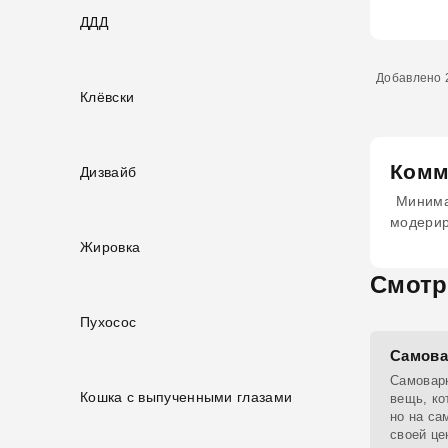
ДДД
Добавлено 2
Клёвски
Комм
Дизвайб
Минима
модери
Жировка
Смотр
Пухосос
Самова
Самовар
Кошка с выпученными глазами
вещь, ко
но на са
своей це