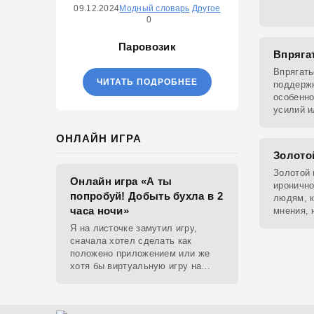
Подходит
09.12.2024
Модный словарь
Другое
скорость
0
Паровозик
Впряга
Впрягать
ЧИТАТЬ ПОДРОБНЕЕ
поддержк
особенно
усилий и
ОНЛАЙН ИГРА
Золото
Золотой 
Онлайн игра «А ты
иронично
попробуй! Добыть бухла в 2
людям, к
часа ночи»
мнения, 
как кажу
Я на листочке замутил игру,
сначала хотел сделать как
положено приложением или же
хотя бы виртуальную игру на
ютубе, но решил отделаться html
и фотками, зато играть можно
даже на каком-нибудь сименсе.