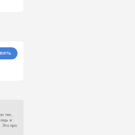
ВИТЬ
ро тех,
мощь и
 Это про
.