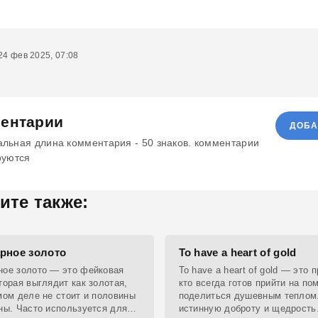
4 фев 2025, 07:08
ентарии
ДОБА
льная длина комментария - 50 знаков. комментарии
руются
ите также:
рное золото
To have a heart of gold
ное золото — это фейковая
To have a heart of gold — это п
торая выглядит как золотая,
кто всегда готов прийти на по
мом деле не стоит и половины
поделиться душевным теплом.
ны. Часто используется для
истинную доброту и щедрость