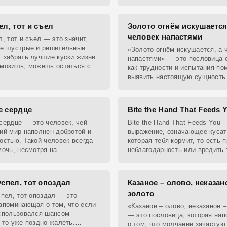
ния дешёвых подделок,
пытаются выдать за
ел, тот и съел
Золото огнём искушается
человек напастями
л, тот и съел — это значит,
ые шустрые и решительные
«Золото огнём искушается, а 
 забрать лучшие куски жизни.
напастями» — это пословица о
мозишь, можешь остаться с
как трудности и испытания по
руками.
выявить настоящую сущность
человека, подобно тому, как о
проверяет подлинность золота
е сердце
Bite the Hand That Feeds 
сердце — это человек, чей
Bite the Hand That Feeds You 
ий мир наполнен добротой и
выражение, означающее кусат
остью. Такой человек всегда
которая тебя кормит, то есть 
мочь, несмотря на
неблагодарность или вредить 
ные трудности.
тебе помогает.
успел, тот опоздал
Казаное – олово, неказан
золото
спел, тот опоздал — это
апоминающая о том, что если
«Казаное – олово, неказаное –
спользовался шансом
— это пословица, которая нап
 то уже поздно жалеть.
о том, что молчание зачастую