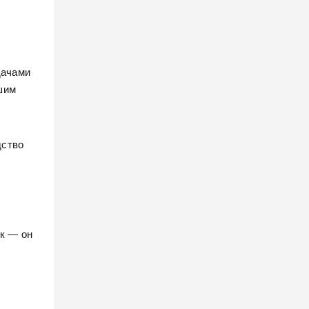
дачами
ьшим
дство
ек — он