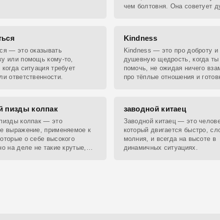
 для ситуаций, где важна
чем болтовня. Она советует д
 и решительность.
прежде чем говорить, чтобы с
потеряли свою
ться
Kindness
ся — это оказывать
Kindness — это про доброту и
у или помощь кому-то,
душевную щедрость, когда ты
 когда ситуация требует
помочь, не ожидая ничего вза
ли ответственности.
про тёплые отношения и готов
сделать мир чуточку лучше.
й пизды колпак
заводной китаец
пизды колпак — это
Заводной китаец — это челове
е выражение, применяемое к
который двигается быстро, сл
оторые о себе высокого
молния, и всегда на высоте в
но на деле не такие крутые,
динамичных ситуациях.
тся.