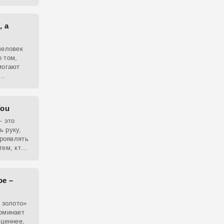
, а
человек
 том,
могают
гонь
.
You
— это
ь руку,
проявлять
тем, кто
ое –
 золото»
оминает
 ценнее,