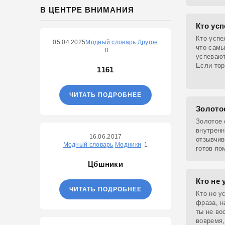
обозначе
В ЦЕНТРЕ ВНИМАНИЯ
которые 
Кто усп
Кто успе
05.04.2025
Модный словарь
Другое
что сам
0
успевают
Если тор
1161
пустыми 
ЧИТАТЬ ПОДРОБНЕЕ
Золото
Золотое 
внутренн
16.06.2017
отзывчив
Модный словарь
Модники
1
готов по
собствен
Цбшники
Кто не 
ЧИТАТЬ ПОДРОБНЕЕ
Кто не у
фраза, н
ты не во
вовремя,