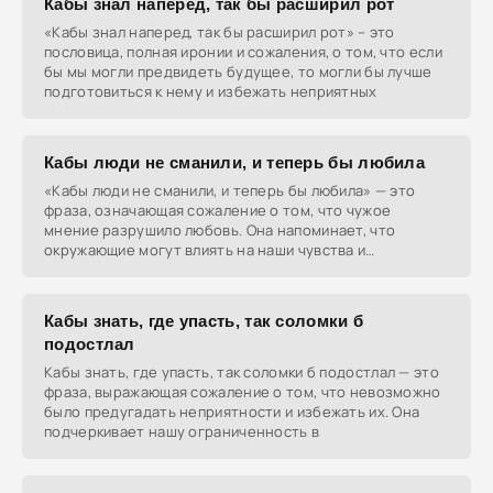
Кабы знал наперед, так бы расширил рот
«Кабы знал наперед, так бы расширил рот» – это
пословица, полная иронии и сожаления, о том, что если
бы мы могли предвидеть будущее, то могли бы лучше
подготовиться к нему и избежать неприятных
Кабы люди не сманили, и теперь бы любила
«Кабы люди не сманили, и теперь бы любила» — это
фраза, означающая сожаление о том, что чужое
мнение разрушило любовь. Она напоминает, что
окружающие могут влиять на наши чувства и
заставлять нас
Кабы знать, где упасть, так соломки б
подостлал
Кабы знать, где упасть, так соломки б подостлал — это
фраза, выражающая сожаление о том, что невозможно
было предугадать неприятности и избежать их. Она
подчеркивает нашу ограниченность в