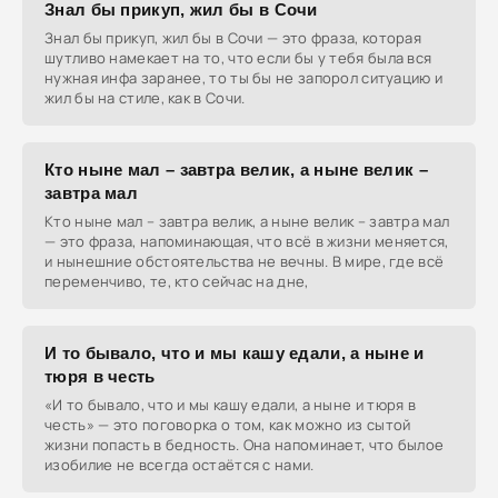
Знал бы прикуп, жил бы в Сочи
Знал бы прикуп, жил бы в Сочи — это фраза, которая
шутливо намекает на то, что если бы у тебя была вся
нужная инфа заранее, то ты бы не запорол ситуацию и
жил бы на стиле, как в Сочи.
Кто ныне мал – завтра велик, а ныне велик –
завтра мал
Кто ныне мал – завтра велик, а ныне велик – завтра мал
— это фраза, напоминающая, что всё в жизни меняется,
и нынешние обстоятельства не вечны. В мире, где всё
переменчиво, те, кто сейчас на дне,
И то бывало, что и мы кашу едали, а ныне и
тюря в честь
«И то бывало, что и мы кашу едали, а ныне и тюря в
честь» — это поговорка о том, как можно из сытой
жизни попасть в бедность. Она напоминает, что былое
изобилие не всегда остаётся с нами.