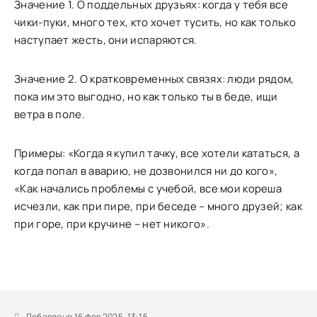
Значение 1. О поддельных друзьях: когда у тебя все
чики-пуки, много тех, кто хочет тусить, но как только
наступает жесть, они испаряются.
Значение 2. О кратковременных связях: люди рядом,
пока им это выгодно, но как только ты в беде, ищи
ветра в поле.
Примеры: «Когда я купил тачку, все хотели кататься, а
когда попал в аварию, не дозвонился ни до кого»,
«Как начались проблемы с учебой, все мои кореша
исчезли, как при пире, при беседе – много друзей; как
при горе, при кручине – нет никого».
Добавлено 16 фев 2025, 13:15