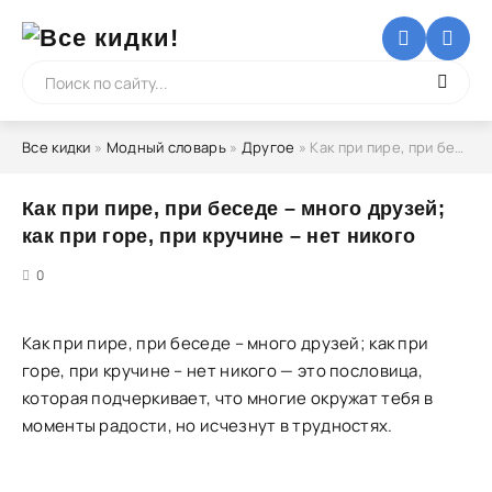
Все кидки
»
Модный словарь
»
Другое
» Как при пире, при беседе – много друзей; как при горе, при кручине – нет никого
Как при пире, при беседе – много друзей;
как при горе, при кручине – нет никого
5
0
Как при пире, при беседе – много друзей; как при
горе, при кручине – нет никого — это пословица,
которая подчеркивает, что многие окружат тебя в
моменты радости, но исчезнут в трудностях.