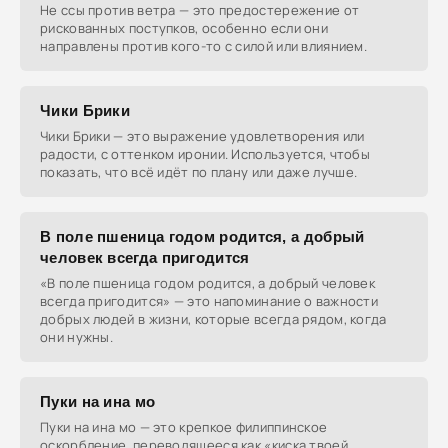
Не ссы против ветра — это предостережение от
рискованных поступков, особенно если они
направлены против кого-то с силой или влиянием.
Чики Брики
Чики Брики — это выражение удовлетворения или
радости, с оттенком иронии. Используется, чтобы
показать, что всё идёт по плану или даже лучше.
В поле пшеница годом родится, а добрый
человек всегда пригодится
«В поле пшеница годом родится, а добрый человек
всегда пригодится» — это напоминание о важности
добрых людей в жизни, которые всегда рядом, когда
они нужны.
Пуки на ина мо
Пуки на ина мо — это крепкое филиппинское
оскорбление, переводящееся как «киска твоей