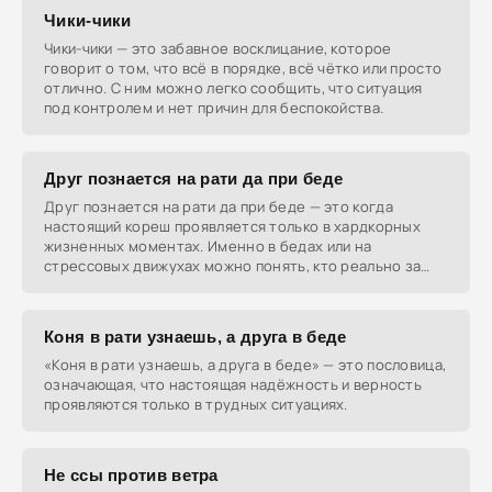
Чики-чики
Чики-чики — это забавное восклицание, которое
говорит о том, что всё в порядке, всё чётко или просто
отлично. С ним можно легко сообщить, что ситуация
под контролем и нет причин для беспокойства.
Друг познается на рати да при беде
Друг познается на рати да при беде — это когда
настоящий кореш проявляется только в хардкорных
жизненных моментах. Именно в бедах или на
стрессовых движухах можно понять, кто реально за
тебя впрягся.
Коня в рати узнаешь, а друга в беде
«Коня в рати узнаешь, а друга в беде» — это пословица,
означающая, что настоящая надёжность и верность
проявляются только в трудных ситуациях.
Не ссы против ветра