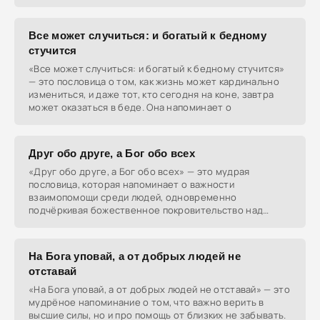
Все может случиться: и богатый к бедному
стучится
«Все может случиться: и богатый к бедному стучится»
— это пословица о том, как жизнь может кардинально
измениться, и даже тот, кто сегодня на коне, завтра
может оказаться в беде. Она напоминает о
Друг обо друге, а Бог обо всех
«Друг обо друге, а Бог обо всех» — это мудрая
пословица, которая напоминает о важности
взаимопомощи среди людей, одновременно
подчёркивая божественное покровительство над
всеми нами.
На Бога уповай, а от добрых людей не
отставай
«На Бога уповай, а от добрых людей не отставай» — это
мудрёное напоминание о том, что важно верить в
высшие силы, но и про помощь от близких не забывать.