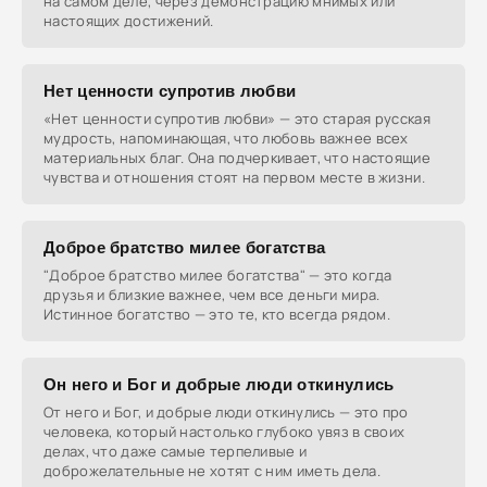
на самом деле, через демонстрацию мнимых или
настоящих достижений.
Нет ценности супротив любви
«Нет ценности супротив любви» — это старая русская
мудрость, напоминающая, что любовь важнее всех
материальных благ. Она подчеркивает, что настоящие
чувства и отношения стоят на первом месте в жизни.
Доброе братство милее богатства
"Доброе братство милее богатства" — это когда
друзья и близкие важнее, чем все деньги мира.
Истинное богатство — это те, кто всегда рядом.
Он него и Бог и добрые люди откинулись
От него и Бог, и добрые люди откинулись — это про
человека, который настолько глубоко увяз в своих
делах, что даже самые терпеливые и
доброжелательные не хотят с ним иметь дела.