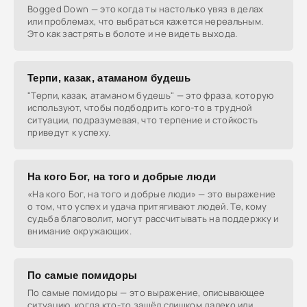
Bogged Down — это когда ты настолько увяз в делах
или проблемах, что выбраться кажется нереальным.
Это как застрять в болоте и не видеть выхода.
Терпи, казак, атаманом будешь
"Терпи, казак, атаманом будешь" — это фраза, которую
используют, чтобы подбодрить кого-то в трудной
ситуации, подразумевая, что терпение и стойкость
приведут к успеху.
На кого Бог, на того и добрые люди
«На кого Бог, на того и добрые люди» — это выражение
о том, что успех и удача притягивают людей. Те, кому
судьба благоволит, могут рассчитывать на поддержку и
внимание окружающих.
По самые помидоры
По самые помидоры — это выражение, описывающее
ситуацию, когда кто-то зашёл слишком далеко или