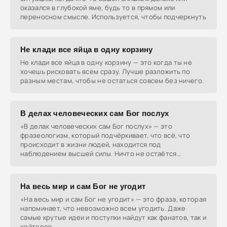
оказался в глубокой яме, будь то в прямом или
переносном смысле. Используется, чтобы подчеркнуть
Не клади все яйца в одну корзину
Не клади все яйца в одну корзину — это когда ты не
хочешь рисковать всем сразу. Лучше разложить по
разным местам, чтобы не остаться совсем без ничего.
В делах человеческих сам Бог послух
«В делах человеческих сам Бог послух» — это
фразеологизм, который подчёркивает, что всё, что
происходит в жизни людей, находится под
наблюдением высшей силы. Ничто не остаётся
скрытым от Божьего
На весь мир и сам Бог не угодит
«На весь мир и сам Бог не угодит» — это фраза, которая
напоминает, что невозможно всем угодить. Даже
самые крутые идеи и поступки найдут как фанатов, так и
хейтеров.