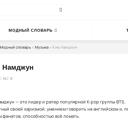
МОДНЫЙ СЛОВАРЬ
Модный словарь
»
Музыка
» Ким Намджун
 Намджун
4
14
5
0
амджун — это лидер и рэпер популярной K-pop группы BTS,
тный своей харизмой, умением говорить на английском и, п
м фанатов, способностью всё ломать.