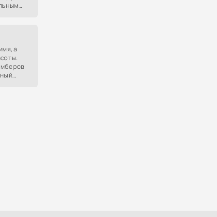
альным
ыками.
имя, а
асоты.
емберов
тный