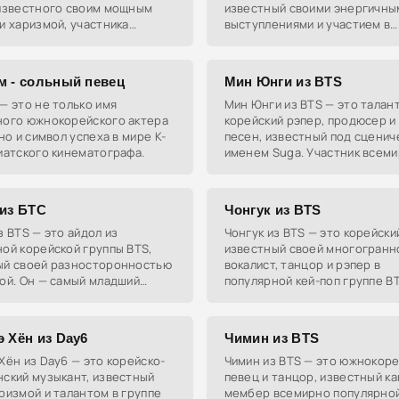
 известного своим мощным
известный своими энергичны
и харизмой, участника
выступлениями и участием в
й K-pop группы BTS.
популярной K-pop группе GOT
м - сольный певец
Мин Юнги из BTS
— это не только имя
Мин Юнги из BTS — это талан
ного южнокорейского актера
корейский рэпер, продюсер и
 но и символ успеха в мире K-
песен, известный под сценич
иатского кинематографа.
именем Suga. Участник всем
популярной группы BTS и сол
артист под псевдонимом Agus
 из БТС
Чонгук из BTS
з BTS — это айдол из
Чонгук из BTS — это корейски
ой корейской группы BTS,
известный своей многогранн
ый своей разносторонностью
вокалист, танцор и рэпер в
ой. Он — самый младший
популярной кей-поп группе BT
 группы, обладает
вом талантов и невероятной
 Хён из Day6
Чимин из BTS
Хён из Day6 — это корейско-
Чимин из BTS — это южнокоре
ский музыкант, известный
певец и танцор, известный ка
ризмой и талантом в группе
мембер всемирно популярной