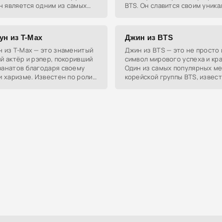
Он является одним из самых
BTS. Он славится своим уник
едставителей K-pop сцены.
вокалом и танцевальными нав
ун из T-Max
Джин из BTS
 из T-Max — это знаменитый
Джин из BTS — это не просто 
й актёр и рэпер, покоривший
символ мирового успеха и кр
фанатов благодаря своему
Один из самых популярных м
и харизме. Известен по роли
корейской группы BTS, извес
е «Boys Over Flowers» и
своим талантом и харизмой.
в группе T-Max.