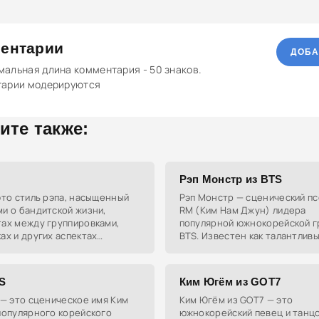
ентарии
ДОБА
альная длина комментария - 50 знаков.
тарии модерируются
ите также:
Рэп Монстр из BTS
это стиль рэпа, насыщенный
Рэп Монстр — сценический п
и о бандитской жизни,
RM (Ким Нам Джун) лидера
тах между группировками,
популярной южнокорейской г
ах и других аспектах
BTS. Известен как талантливы
льного мира. Это сокращение
автор песен и продюсер, кот
йского 'Gangsta rap'.
своей музыкой и харизмой по
TS
Ким Югём из GOT7
 — это сценическое имя Ким
Ким Югём из GOT7 — это
популярного корейского
южнокорейский певец и танцо