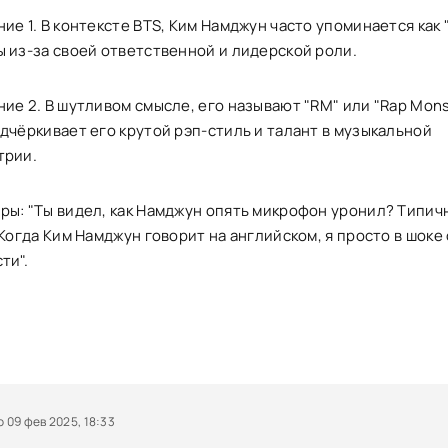
ие 1. В контексте BTS, Ким Намджун часто упоминается как 
ы из-за своей ответственной и лидерской роли.
ие 2. В шутливом смысле, его называют "RM" или "Rap Monst
дчёркивает его крутой рэп-стиль и талант в музыкальной
трии.
ры: "Ты видел, как Намджун опять микрофон уронил? Типич
"Когда Ким Намджун говорит на английском, я просто в шоке 
ти".
09 фев 2025, 18:33