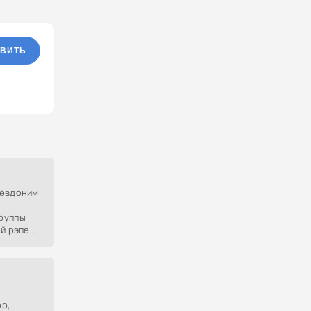
ВИТЬ
севдоним
руппы
й рэпер,
орый
корил
р,