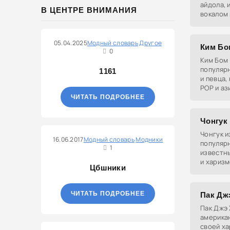
айдола,
В ЦЕНТРЕ ВНИМАНИЯ
вокалом 
культово
05.04.2025
Модный словарь
Другое
Ким Бо
0
Ким Бом 
популяр
1161
и певца,
POP и аз
ЧИТАТЬ ПОДРОБНЕЕ
Чонгук
Чонгук и
16.06.2017
Модный словарь
Модники
популярн
1
известн
и харизм
Цбшники
участник
множест
ЧИТАТЬ ПОДРОБНЕЕ
Пак Джэ
Пак Джэ 
американ
своей ха