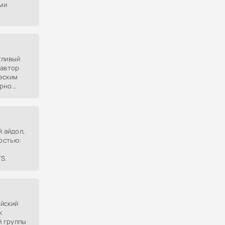
ми
7.
тливый
 автор
еским
ирно
ьный
t D.
й айдол,
остью:
S.
йский
к
 группы