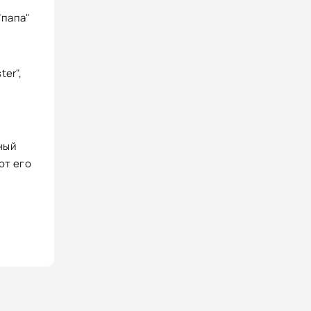
"папа"
er",
ный
от его