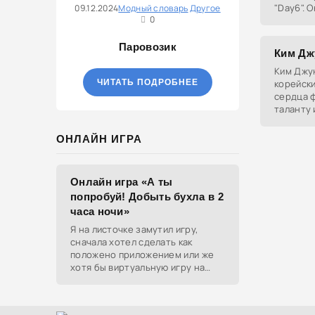
"Day6". 
09.12.2024
Модный словарь
Другое
0
ярких пр
Паровозик
Ким Дж
Ким Джун
ЧИТАТЬ ПОДРОБНЕЕ
корейски
сердца 
таланту 
в сериал
участию 
ОНЛАЙН ИГРА
Онлайн игра «А ты
попробуй! Добыть бухла в 2
часа ночи»
Я на листочке замутил игру,
сначала хотел сделать как
положено приложением или же
хотя бы виртуальную игру на
ютубе, но решил отделаться
html и фотками, зато играть
можно даже на каком-нибудь