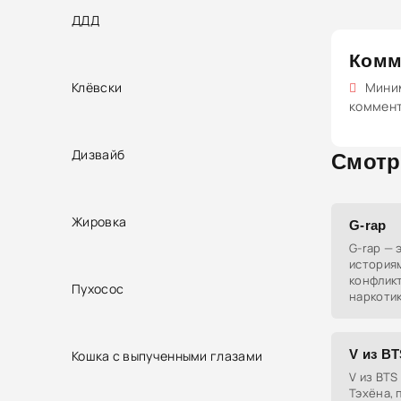
ДДД
Комм
Клёвски
Миним
коммен
Дизвайб
Смотр
Жировка
G-rap
G-rap — 
историям
конфлик
Пухосос
наркотик
кримина
от англи
V из B
Кошка с выпученными глазами
V из BTS
Тэхёна, 