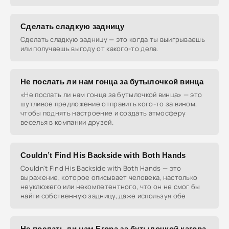
Сделать сладкую задницу
Сделать сладкую задницу — это когда ты выигрываешь
или получаешь выгоду от какого-то дела.
Не послать ли нам гонца за бутылочкой винца
«Не послать ли нам гонца за бутылочкой винца» — это
шутливое предложение отправить кого-то за вином,
чтобы поднять настроение и создать атмосферу
веселья в компании друзей.
Couldn’t Find His Backside with Both Hands
Couldn't Find His Backside with Both Hands — это
выражение, которое описывает человека, настолько
неуклюжего или некомпетентного, что он не смог бы
найти собственную задницу, даже используя обе
Не послать ли нам Егора за бутылочкой кагора