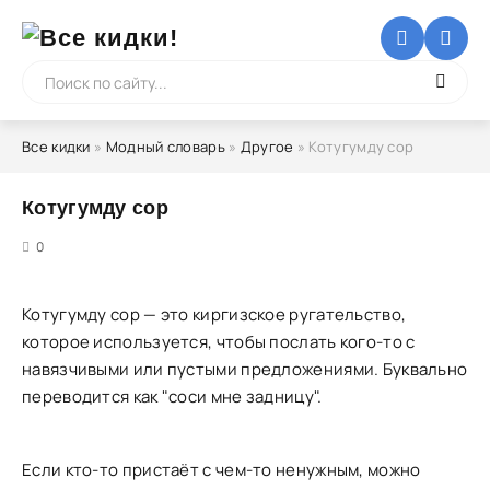
Все кидки
»
Модный словарь
»
Другое
» Котугумду сор
Котугумду сор
5
0
Котугумду сор — это киргизское ругательство,
которое используется, чтобы послать кого-то с
навязчивыми или пустыми предложениями. Буквально
переводится как "соси мне задницу".
Если кто-то пристаёт с чем-то ненужным, можно