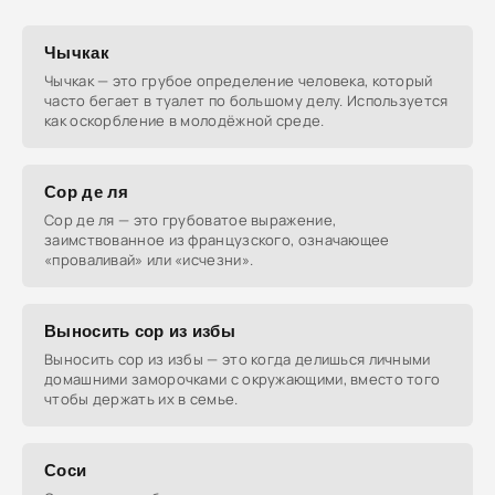
Чычкак
Чычкак — это грубое определение человека, который
часто бегает в туалет по большому делу. Используется
как оскорбление в молодёжной среде.
Сор де ля
Сор де ля — это грубоватое выражение,
заимствованное из французского, означающее
«проваливай» или «исчезни».
Выносить сор из избы
Выносить сор из избы — это когда делишься личными
домашними заморочками с окружающими, вместо того
чтобы держать их в семье.
Соси