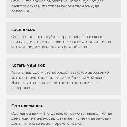
Соси — это грубое выражение, используемое для
резкого отказа или отправки собеседника куда
подальше.
соси писос
Соси писос — это грубое выражение, означающее
призыв сделать минет. Часто используется в игровых
чатах и среди молодёжи как оскорбление.
Котагымды сор
Котагымды сор — это дерзкое казахское выражение,
которое грубо переводится как "пососи мой член".
Используется для выражения негодования или
презрения.
Сор напом ван
Сор напом ван — это фраза, которую вставляют, когда
день идёт наперекосяк. Означает «у меня дерьмовый
день» и пришла из венгерского языка.