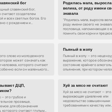
лавянский бог
Родилась мала, выросла
велика, от роду имени св
щный славянский бог,
знавала
о считают создателем
й и всех светлых богов. Его
"Родилась мала, выросла вели
ано с рождением и
роду имени своего не знавала
ждением, он символизирует
пословица, напоминающая о 
 единство всего сущего.
помнить свои корни и предков
символизирует потерю связи 
прошлым и культурной
Пьяный в жопу
 это слово из молодежного
Пьяный в жопу — это неценз
которое может означать как
выражение, которое обознач
 и человека, которого считают
состояние крайнего алкогол
собенно если он маленького
опьянения, при котором чело
полностью теряет контроль 
собой.
азывают ДЦП,
Хуй за мясо не считают
иком?
Хуй за мясо не считают — это
выражающая удивление или
 — это грубое и
недовольство завышенными
тельное прозвище,
требованиями к качеству или
уемое для обозначения
количеству чего-либо, когда 
, которого считают глупым