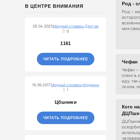
Род - с
В ЦЕНТРЕ ВНИМАНИЯ
Род — мо
которог
вселенно
05.04.2025
Модный словарь
Другое
имя связ
0
происхо
основу и
1161
ЧИТАТЬ ПОДРОБНЕЕ
Чефан
Чефан —
сленга, 
еду, так
16.06.2017
Модный словарь
Модники
лохом, о
1
роста.
Цбшники
Кого н
ДЦПшн
ЧИТАТЬ ПОДРОБНЕЕ
ДЦПшник
оскорби
использ
человека