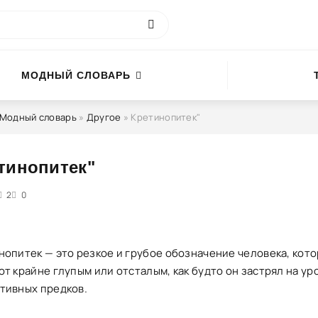
МОДНЫЙ СЛОВАРЬ
Модный словарь
»
Другое
» Кретинопитек"
тинопитек"
5
2
0
нопитек — это резкое и грубое обозначение человека, кот
т крайне глупым или отсталым, как будто он застрял на ур
тивных предков.