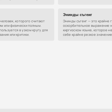
не способен оценить то, что 
вким.
уже есть.
Энинды съгеиг
человек, которого считают
Энинды съгеиг — это крайне 
м или физически полным.
оскорбительное выражение 
пользуется в узком кругу для
киргизском языке, которое не
ания или критики.
себе крайне резкое значение
касающееся членов семьи.