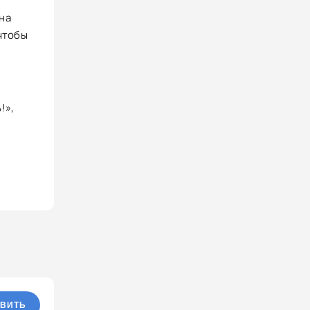
на
 чтобы
!»,
ВИТЬ