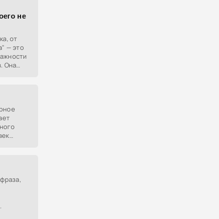
оего не
ка, от
" — это
важности
. Она
с
урное
ает
ьного
век
над
 фраза,
человек