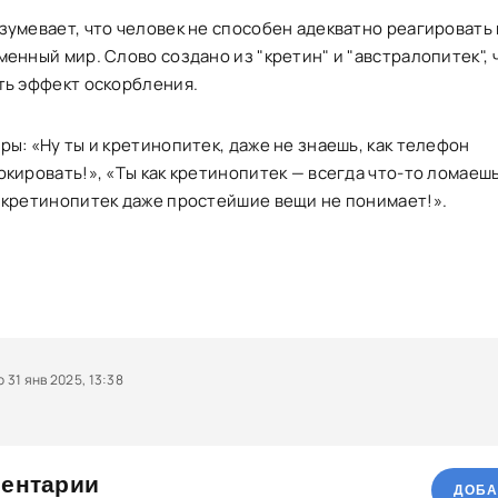
зумевает, что человек не способен адекватно реагировать 
менный мир. Слово создано из "кретин" и "австралопитек",
ть эффект оскорбления.
ы: «Ну ты и кретинопитек, даже не знаешь, как телефон
кировать!», «Ты как кретинопитек — всегда что-то ломаешь
 кретинопитек даже простейшие вещи не понимает!».
31 янв 2025, 13:38
ентарии
ДОБА