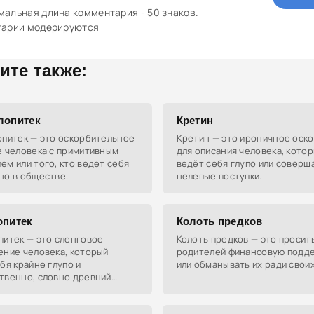
альная длина комментария - 50 знаков.
тарии модерируются
ите также:
лопитек
Кретин
опитек — это оскорбительное
Кретин — это ироничное оск
е человека с примитивным
для описания человека, кото
м или того, кто ведет себя
ведёт себя глупо или соверш
но в обществе.
нелепые поступки.
опитек
Колоть предков
питек — это сленговое
Колоть предков — это просить
ение человека, который
родителей финансовую подд
бя крайне глупо и
или обманывать их ради своих
твенно, словно древний