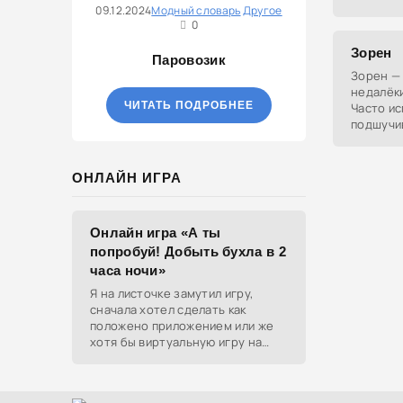
09.12.2024
Модный словарь
Другое
или нело
0
Зорен
Паровозик
Зорен — 
недалёки
ЧИТАТЬ ПОДРОБНЕЕ
Часто ис
подшучив
ОНЛАЙН ИГРА
Онлайн игра «А ты
попробуй! Добыть бухла в 2
часа ночи»
Я на листочке замутил игру,
сначала хотел сделать как
положено приложением или же
хотя бы виртуальную игру на
ютубе, но решил отделаться
html и фотками, зато играть
можно даже на каком-нибудь