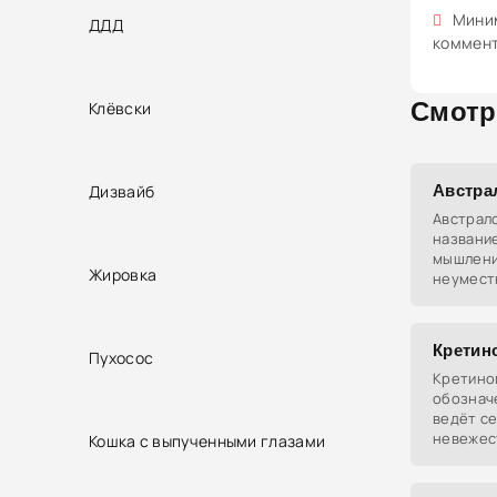
Миним
ДДД
коммен
Смотр
Клёвски
Дизвайб
Австра
Австрал
названи
мышление
Жировка
неумест
Кретин
Пухосос
Кретино
обознач
ведёт се
невежес
Кошка с выпученными глазами
предок.