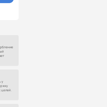
орбление
рый
ает
 у
ержку
 целей.