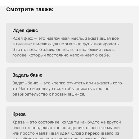
Смотрите также:
Идея фикс
Идея фикс — это навязчивая мысль, захватившая всё
внимание и мешающая нормально функционировать.
Это не просто зацикленность, а настоящий глюк в
голове, который постоянно напоминает о себе.
Задать баню
Задать баню — это крепко отчитать или наказать кого-
то. Часто используется, чтобы описать строгое
разбирательство с провинившимся.
Креза
Креза — это состояние, когда ты как будто на другой
планете: неадекватное поведение, странные мысли
или просто навязчивая идея. Слово перекочевало из
английского crazy, что значит «сумасшедший».