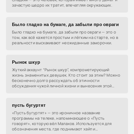
зачастую щедро их тратит, впечатляя окружающих.
Было гладко на бумаге, да забыли про овраги
Было гладко на бумаге, да забыли про овраги — это о
том, как всё кажется простым и лёгким на старте, но в
реальности выскакивают неожиданные заморочки.
Рынок шкур
Жуткий аккаунт “Рынок шкур”, компрометирующий
жизнь знаменитых девушек. Кто стоит за этим? Можно
бесконечно долго рассуждать об этичности
обсуждения чужой личной жизни и вынесения этой
самой личной
пусть бугуртят
«Пусть бугуртят» — это ироничное название
программы на телеке, напоминающее о «Пусть
говорят», которую вёл Малахов. Используется для
обозначения места, где поднимают хайп и