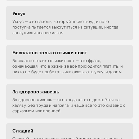
Уксус
Уксус — это парень, который после неудачного
поступка пытается выкрутиться из ситуации, иногда
заслуживая звание изгоя.
Бесплатно только птички поют
Бесплатно только птички поют — это фраза,
означающая, что в жизни за всё приходится платить, и
никто не будет работать или оказывать услуги даром.
За здорово живешь
За здорово живешь — это когда что-то достаётся на
халяву, без труда и напряга, и чаще всего это сказано с
сарказмом или иронией.
Сладкий
Сладкий — это человек, который имеет много денег и