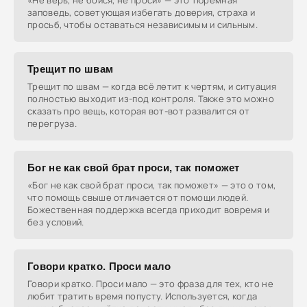
«Не верь, не бойся, не проси» — это тюремная
заповедь, советующая избегать доверия, страха и
просьб, чтобы оставаться независимым и сильным.
Трещит по швам
Трещит по швам — когда всё летит к чертям, и ситуация
полностью выходит из-под контроля. Также это можно
сказать про вещь, которая вот-вот развалится от
перегруза.
Бог не как свой брат проси, так поможет
«Бог не как свой брат проси, так поможет» — это о том,
что помощь свыше отличается от помощи людей.
Божественная поддержка всегда приходит вовремя и
без условий.
Говори кратко. Проси мало
Говори кратко. Проси мало — это фраза для тех, кто не
любит тратить время попусту. Используется, когда