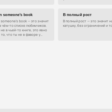
ень, так и подруга.
стильного и дорого выглядящ
in someone’s book
В полный рост
n someone’s book — это значит
В полный рост — это значит 
в чём-то списке любимчиков.
катушку, без ограничений и т
 не в чьей-то книге, это явно
 то, что ты не в фаворе у
ловека.