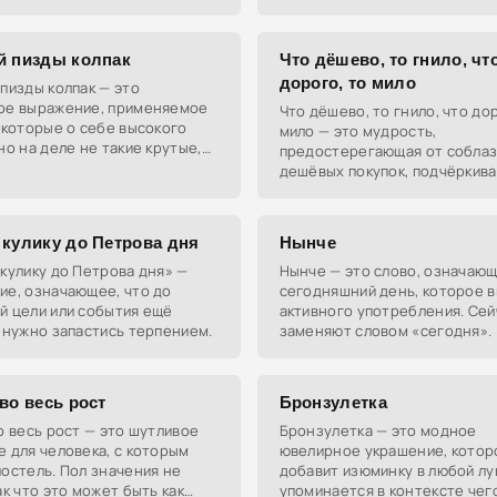
способ добраться из точки А
традиций: пышные и здоровы
.
свежий румянец и светлая ко
й пизды колпак
Что дёшево, то гнило, чт
дорого, то мило
пизды колпак — это
ое выражение, применяемое
Что дёшево, то гнило, что дор
 которые о себе высокого
мило — это мудрость,
но на деле не такие крутые,
предостерегающая от собла
тся.
дешёвых покупок, подчёркив
важность вкладываться в
качественные вещи, даже есл
кусается.
 кулику до Петрова дня
Нынче
кулику до Петрова дня» —
Нынче — это слово, означаю
ие, означающее, что до
сегодняшний день, которое 
й цели или события ещё
активного употребления. Сей
 нужно запастись терпением.
заменяют словом «сегодня».
во весь рост
Бронзулетка
о весь рост — это шутливое
Бронзулетка — это модное
 для человека, с которым
ювелирное украшение, котор
остель. Пол значения не
добавит изюминку в любой лук
ак что это может быть как
упоминается в контексте чег