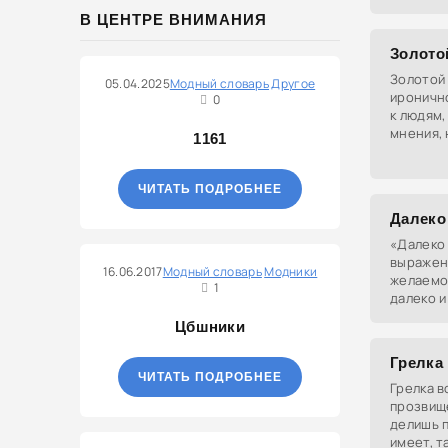
удобный 
В ЦЕНТРЕ ВНИМАНИЯ
в точку Б
Золото
Золотой 
05.04.2025
Модный словарь
Другое
ироничн
0
к людям,
мнения, 
1161
как кажу
ЧИТАТЬ ПОДРОБНЕЕ
Далеко
«Далеко 
выражен
16.06.2017
Модный словарь
Модники
желаемо
1
далеко и
Цбшники
Грелка 
ЧИТАТЬ ПОДРОБНЕЕ
Грелка в
прозвище
делишь п
имеет, т