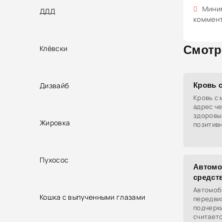
Миним
ДДД
коммен
Смотр
Клёвски
Дизвайб
Кровь 
Кровь с 
адрес че
здоровым
Жировка
позитив
Пухосос
Автомо
средст
Автомоби
Кошка с выпученными глазами
передви
подчерки
считаетс