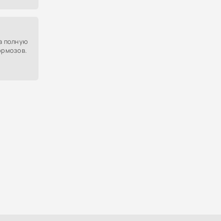
его.
на полную
ормозов.