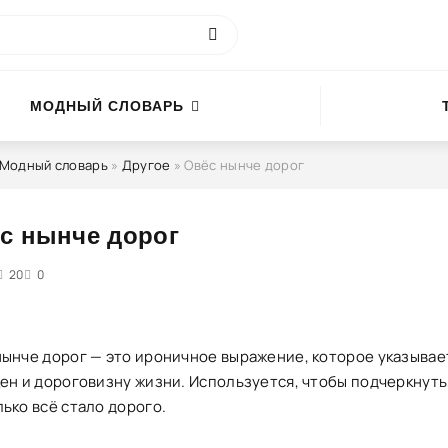
МОДНЫЙ СЛОВАРЬ
Модный словарь
»
Другое
» Овёс нынче дорог
с нынче дорог
4
20
5
0
нынче дорог — это ироничное выражение, которое указывае
цен и дороговизну жизни. Используется, чтобы подчеркнуть
ько всё стало дорого.