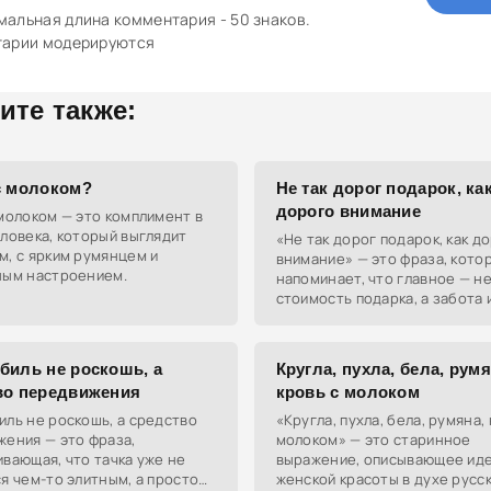
альная длина комментария - 50 знаков.
тарии модерируются
ите также:
с молоком?
Не так дорог подарок, ка
дорого внимание
молоком — это комплимент в
ловека, который выглядит
«Не так дорог подарок, как д
, с ярким румянцем и
внимание» — это фраза, кото
ным настроением.
напоминает, что главное — н
стоимость подарка, а забота 
внимание, которые ты вклады
его выбор. Идеально подходи
биль не роскошь, а
Кругла, пухла, бела, румя
во передвижения
кровь с молоком
ль не роскошь, а средство
«Кругла, пухла, бела, румяна, 
жения — это фраза,
молоком» — это старинное
вающая, что тачка уже не
выражение, описывающее ид
я чем-то элитным, а просто
женской красоты в духе русс