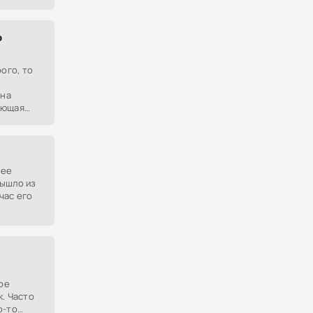
е формы,
жа.
о
ого, то
зна
ающая
и цена
щее
вышло из
час его
ое
. Часто
о-то