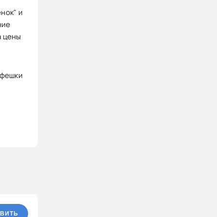
нок" и
ние
а цены
афешки
ВИТЬ