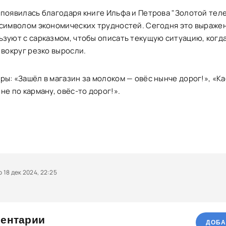
 появилась благодаря книге Ильфа и Петрова "Золотой теле
 символом экономических трудностей. Сегодня это выраже
ьзуют с сарказмом, чтобы описать текущую ситуацию, когд
 вокруг резко выросли.
ры: «Зашёл в магазин за молоком — овёс нынче дорог!», «К
не по карману, овёс-то дорог!».
18 дек 2024, 22:25
ентарии
ДОБА