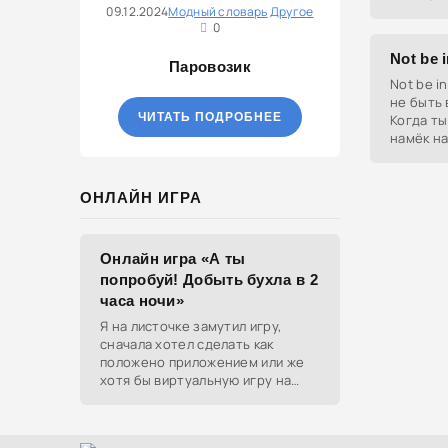
09.12.2024
Модный словарь
Другое
твой пар
0
Not be 
Паровозик
Not be i
не быть 
ЧИТАТЬ ПОДРОБНЕЕ
Когда ты
намёк на
этого че
ОНЛАЙН ИГРА
Онлайн игра «А ты
попробуй! Добыть бухла в 2
часа ночи»
Я на листочке замутил игру,
сначала хотел сделать как
положено приложением или же
хотя бы виртуальную игру на
ютубе, но решил отделаться
html и фотками, зато играть
можно даже на каком-нибудь