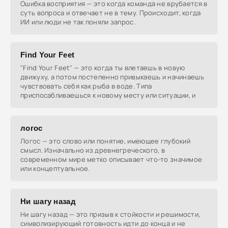
Ошибка восприятия — это когда команда не врубается в
суть вопроса и отвечает не в тему. Происходит, когда
ИИ или люди не так поняли запрос.
Find Your Feet
"Find Your Feet" — это когда ты влетаешь в новую
движуху, а потом постепенно привыкаешь и начинаешь
чувствовать себя как рыба в воде. Типа
приспосабливаешься к новому месту или ситуации, и
логос
Логос — это слово или понятие, имеющее глубокий
смысл. Изначально из древнегреческого, в
современном мире метко описывает что-то значимое
или концептуальное.
Ни шагу назад
Ни шагу назад — это призыв к стойкости и решимости,
символизирующий готовность идти до конца и не