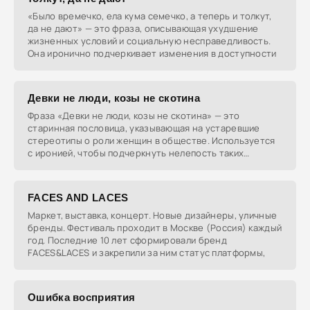
«Было времечко, ела кума семечко, а теперь и толкут,
да не дают» — это фраза, описывающая ухудшение
жизненных условий и социальную несправедливость.
Она иронично подчеркивает изменения в доступности
Девки не люди, козы не скотина
Фраза «Девки не люди, козы не скотина» — это
старинная пословица, указывающая на устаревшие
стереотипы о роли женщин в обществе. Используется
с иронией, чтобы подчеркнуть нелепость таких
взглядов в
FACES AND LACES
Маркет, выставка, концерт. Новые дизайнеры, уличные
бренды. Фестиваль проходит в Москве (Россия) каждый
год. Последние 10 лет сформировали бренд
FACES&LACES и закрепили за ним статус платформы,
Ошибка восприятия