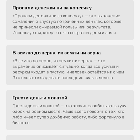
Пропали денежки ни за копеечку
«Пропали денежки ни за копеечку» — это выражение
сожаления о впустую потраченных деньгах, которые
не принесли ожидаемой пользы или результата.
Используется, когда кто-то потратил деньги зря и
остался
В землю до зерна, из земли ни зерна
«В землю до зерна, из земли ни зерна» — это
выражение описывает ситуацию, когда все усилия и
ресурсы уходят в пустую, и человек остаётся ни с чем.
Это словно вкладывать последние силы в дело, а
Грести деньги лопатой
Грести деньги лопатой — это значит зарабатывать кучу
бабок на ровном месте. Чаще всего говорят о тех, кто
либо имеет супер дохо́дную работу, либо фортануло в
бизнесе.