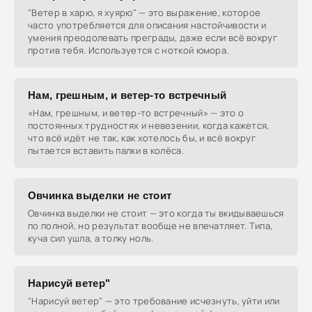
"Ветер в харю, я хуярю" — это выражение, которое
часто употребляется для описания настойчивости и
умения преодолевать преграды, даже если всё вокруг
против тебя. Используется с ноткой юмора.
Нам, грешным, и ветер-то встречный
«Нам, грешным, и ветер-то встречный» — это о
постоянных трудностях и невезении, когда кажется,
что всё идёт не так, как хотелось бы, и всё вокруг
пытается вставить палки в колёса.
Овчинка выделки не стоит
Овчинка выделки не стоит — это когда ты вкидываешься
по полной, но результат вообще не впечатляет. Типа,
куча сил ушла, а толку ноль.
Нарисуй ветер"
"Нарисуй ветер" — это требование исчезнуть, уйти или