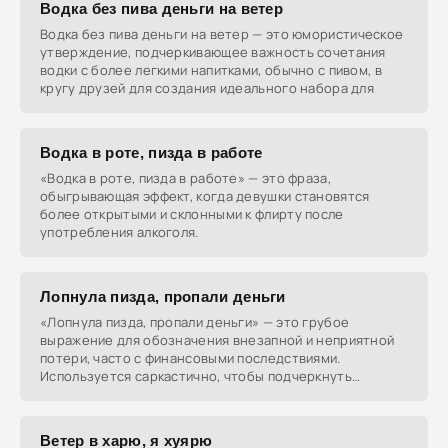
Водка без пива деньги на ветер
Водка без пива деньги на ветер — это юмористическое
утверждение, подчеркивающее важность сочетания
водки с более легкими напитками, обычно с пивом, в
кругу друзей для создания идеального набора для
Водка в роте, пизда в работе
«Водка в роте, пизда в работе» — это фраза,
обыгрывающая эффект, когда девушки становятся
более открытыми и склонными к флирту после
употребления алкоголя.
Лопнула пизда, пропали деньги
«Лопнула пизда, пропали деньги» — это грубое
выражение для обозначения внезапной и неприятной
потери, часто с финансовыми последствиями.
Используется саркастично, чтобы подчеркнуть
разочарование или
Ветер в харю, я хуярю