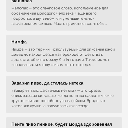
Малюпас
Малюпас — это сленговое слово, используемое для
обозначения молодого человека, чаще всего
подростка, в шутливом или уменьшительно-
ласкательном смысле. Часто применяется, чтобы
подчеркнуть незрелость
Нимфа
Нимфа — это термин, используемый для описания юной
девушки, находящейся на переходе от детства к
зрелости, обычно между 9 и 14 годами. Также может
использоваться в шутливом контексте для
обозначения
Заварил пиво, да сталась нетека
«Заварил пиво, да сталась нетека» — это фраза,
описывающая ситуацию, когда попытка сделать что-то
крутое или важное обернулась фейлом. Вроде как
хотел как лучше, а получилось как всегда.
Пейте пиво пенное, будет морда здоровенная