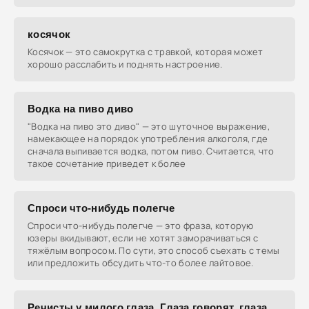
косячок
Косячок — это самокрутка с травкой, которая может
хорошо расслабить и поднять настроение.
Водка на пиво диво
"Водка на пиво это диво" — это шуточное выражение,
намекающее на порядок употребления алкоголя, где
сначала выпивается водка, потом пиво. Считается, что
такое сочетание приведет к более
Спроси что-нибудь полегче
Спроси что-нибудь полегче — это фраза, которую
юзеры вкидывают, если не хотят заморачиваться с
тяжёлым вопросом. По сути, это способ съехать с темы
или предложить обсудить что-то более лайтовое.
Речисты у милого глаза. Глаза говорят, глаза