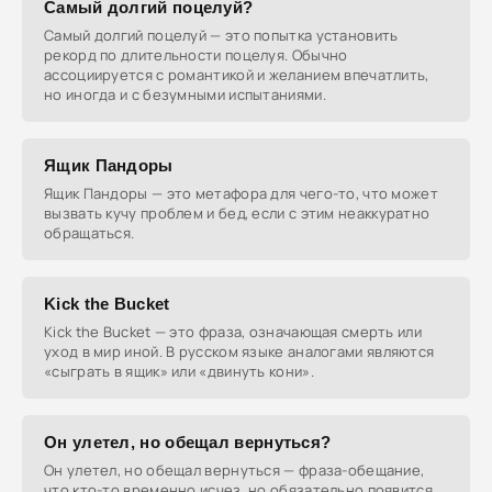
Самый долгий поцелуй?
Самый долгий поцелуй — это попытка установить
рекорд по длительности поцелуя. Обычно
ассоциируется с романтикой и желанием впечатлить,
но иногда и с безумными испытаниями.
Ящик Пандоры
Ящик Пандоры — это метафора для чего-то, что может
вызвать кучу проблем и бед, если с этим неаккуратно
обращаться.
Kick the Bucket
Kick the Bucket — это фраза, означающая смерть или
уход в мир иной. В русском языке аналогами являются
«сыграть в ящик» или «двинуть кони».
Он улетел, но обещал вернуться?
Он улетел, но обещал вернуться — фраза-обещание,
что кто-то временно исчез, но обязательно появится