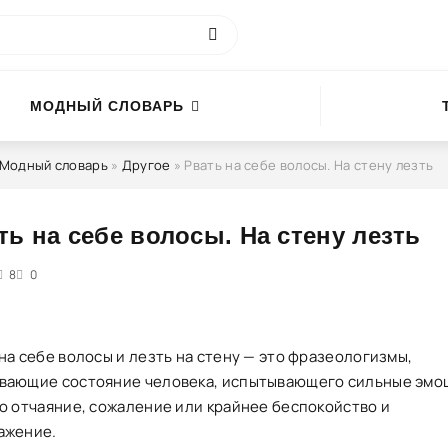
МОДНЫЙ СЛОВАРЬ
Модный словарь
»
Другое
» Рвать на себе волосы. На стену лезть
ть на себе волосы. На стену лезть
5
8
0
на себе волосы и лезть на стену — это фразеологизмы,
вающие состояние человека, испытывающего сильные эмо
то отчаяние, сожаление или крайнее беспокойство и
ажение.