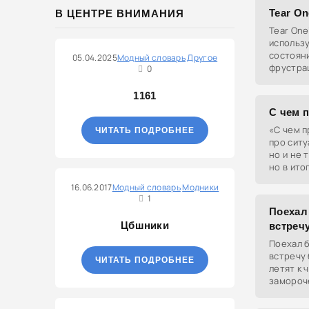
Tear On
В ЦЕНТРЕ ВНИМАНИЯ
Tear One
использ
состоян
05.04.2025
Модный словарь
Другое
фрустрац
0
ситуация
хочется 
1161
С чем п
«С чем п
ЧИТАТЬ ПОДРОБНЕЕ
про ситу
но и не 
но в ито
будто ни
16.06.2017
Модный словарь
Модники
1
Поехал
Цбшники
встречу
Поехал б
встречу 
ЧИТАТЬ ПОДРОБНЕЕ
летят к 
замороче
ожидал.