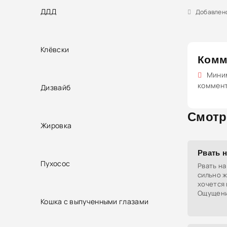
ДДД
Добавлено 
Клёвски
Комм
Миним
коммен
Дизвайб
Смотр
Жировка
Рвать 
Пухосос
Рвать на
сильно ж
хочется 
Ощущение
Кошка с выпученными глазами
знаешь, 