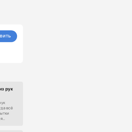
ВИТЬ
из рук
рук
гда всё
пытки
ся
язано с
ыми