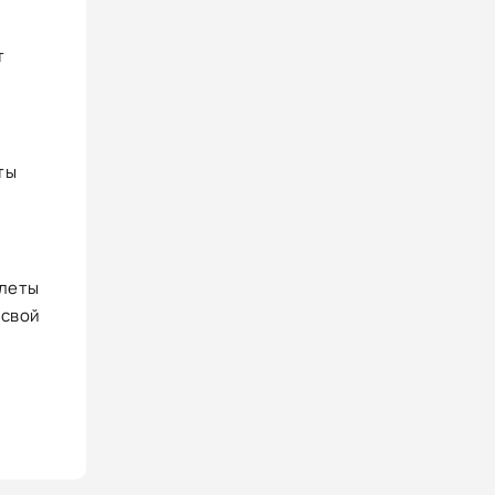
т
ты
и
илеты
 свой