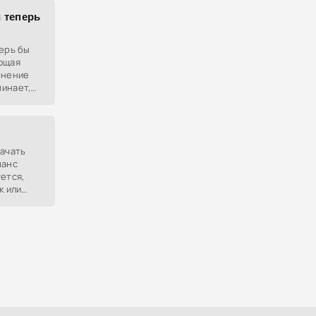
 теперь
перь бы
ющая
мнение
инает,
 на наши
начать
шанс
ется,
к или