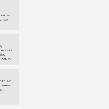
 вести
, как
му
ятностей
бо.
инальном
де важно
ыражение
чаяния,
ть