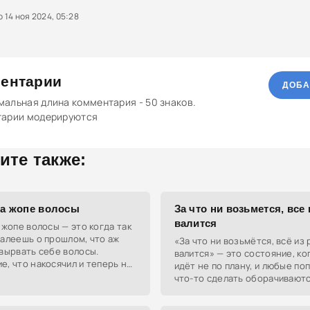
14 ноя 2024, 05:28
ентарии
ДОБА
альная длина комментария - 50 знаков.
тарии модерируются
ите также:
на жопе волосы
За что ни возьмется, все 
валится
 жопе волосы — это когда так
алеешь о прошлом, что аж
«За что ни возьмётся, всё из 
вырвать себе волосы.
валится» — это состояние, ко
, что накосячил и теперь не
идёт не по плану, и любые по
как это исправить.
что-то сделать оборачивают
неудачей. Это может быть св
усталостью или эмоциональн