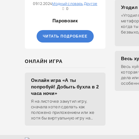
09.12.2024
Модный словарь
Другое
Угодил
0
«Угодил 
Паровозик
метафора
когда ты
безвыхо
ЧИТАТЬ ПОДРОБНЕЕ
между м
Весь х
ОНЛАЙН ИГРА
Весь хуй
которая
дела или
Онлайн игра «А ты
особенн
попробуй! Добыть бухла в 2
часа ночи»
Я на листочке замутил игру,
сначала хотел сделать как
положено приложением или же
хотя бы виртуальную игру на
ютубе, но решил отделаться
html и фотками, зато играть
можно даже на каком-нибудь