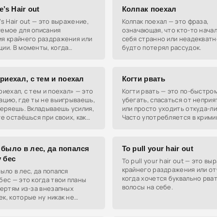
e’s Hair out
Колпак поехал
’s Hair out — это выражение,
Колпак поехал — это фраза,
уемое для описания
означающая, что кто-то начал
ия крайнего раздражения или
себя странно или неадекватно
ии. В моменты, когда
будто потерял рассудок.
 кажется безвыходной, так и
«рвать на себе волосы».
риехал, с тем и поехал
Когти рвать
риехал, с тем и поехал» — это
Когти рвать — это по-быстро
ацию, где ты не выигрываешь,
убегать, спасаться от непри
теряешь. Вкладываешь усилия,
или просто уходить откуда-ли
ге остаёшься при своих, как
Часто употребляется в крим
чего и не было.
контексте или в ситуациях, г
быстро ретироваться.
 было в лес, да попался
To pull your hair out
 бес
To pull your hair out — это в
крайнего раздражения или от
ыло в лес, да попался
когда хочется буквально рва
бес — это когда твои планы
волосы на себе.
чертям из-за внезапных
к, которые ну никак не