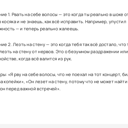
ие 1. Рвать на себе волосы — это когда ты реально в шоке о
 косяка и не знаешь, как всё исправить. Например, упустил
жность — и теперь реально жалеешь.
ие 2. Лезть на стену — это когда тебя так всё достало, что 
 лезть на стену от нервов. Это о безумном раздражении ил
ойстве, когда всё валится из рук.
ы: «Я рву на себе волосы, что не поехал на тот концерт, б
а копейки», «Он лезет на стену, потому что не может найти
он перед важной встречей».