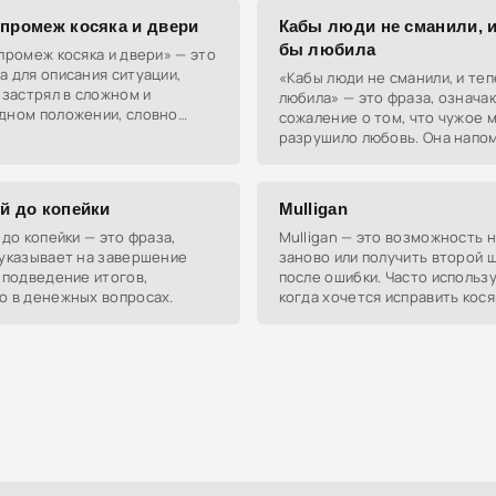
 промеж косяка и двери
Кабы люди не сманили, и
бы любила
промеж косяка и двери» — это
 для описания ситуации,
«Кабы люди не сманили, и те
 застрял в сложном и
любила» — это фраза, означа
дном положении, словно
сожаление о том, что чужое 
олотом и наковальней.
разрушило любовь. Она напом
что окружающие могут влиять
чувства и заставлять нас
уй до копейки
Mulligan
 до копейки — это фраза,
Mulligan — это возможность 
 указывает на завершение
заново или получить второй 
 подведение итогов,
после ошибки. Часто использу
о в денежных вопросах.
когда хочется исправить кося
сделать всё по-другому.