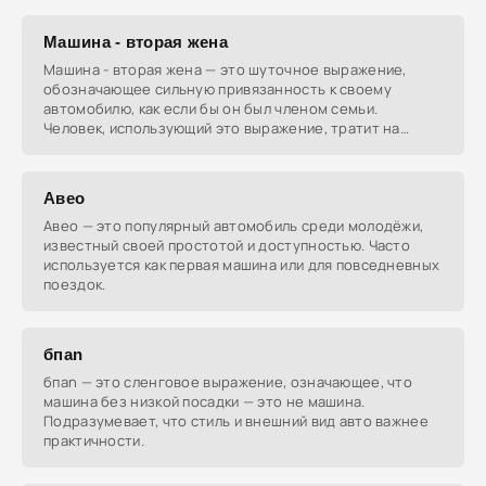
Машина - вторая жена
Машина - вторая жена — это шуточное выражение,
обозначающее сильную привязанность к своему
автомобилю, как если бы он был членом семьи.
Человек, использующий это выражение, тратит на
машину много
Авео
Авео — это популярный автомобиль среди молодёжи,
известный своей простотой и доступностью. Часто
используется как первая машина или для повседневных
поездок.
бпаn
бпаn — это сленговое выражение, означающее, что
машина без низкой посадки — это не машина.
Подразумевает, что стиль и внешний вид авто важнее
практичности.