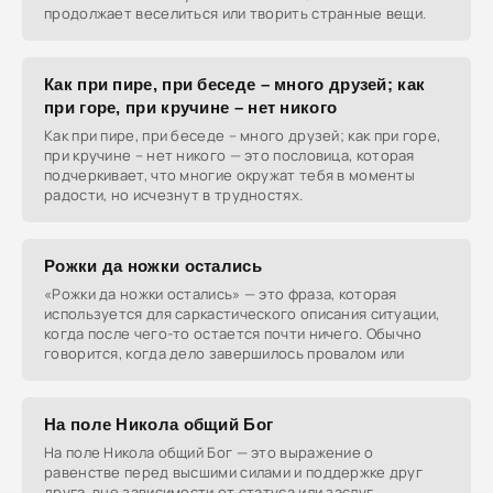
продолжает веселиться или творить странные вещи.
Как при пире, при беседе – много друзей; как
при горе, при кручине – нет никого
Как при пире, при беседе – много друзей; как при горе,
при кручине – нет никого — это пословица, которая
подчеркивает, что многие окружат тебя в моменты
радости, но исчезнут в трудностях.
Рожки да ножки остались
«Рожки да ножки остались» — это фраза, которая
используется для саркастического описания ситуации,
когда после чего-то остается почти ничего. Обычно
говорится, когда дело завершилось провалом или
На поле Никола общий Бог
На поле Никола общий Бог — это выражение о
равенстве перед высшими силами и поддержке друг
друга, вне зависимости от статуса или заслуг.