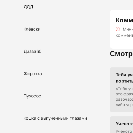
ДДД
Комм
Клёвски
Мини
коммен
Дизвайб
Смотр
Жировка
Тебя уч
портит
«Тебя уч
это фра
Пухосос
разочаро
либо уп
учиться.
кто-то д
Кошка с выпученными глазами
Ученого
Ученого 