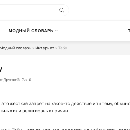
МОДНЫЙ СЛОВАРЬ
Модный словарь
»
Интернет
» Табу
у
ет Другое
1
2
3
4
5
7
0
 это жёсткий запрет на какое-то действие или тему, обычно
льных или религиозных причин.