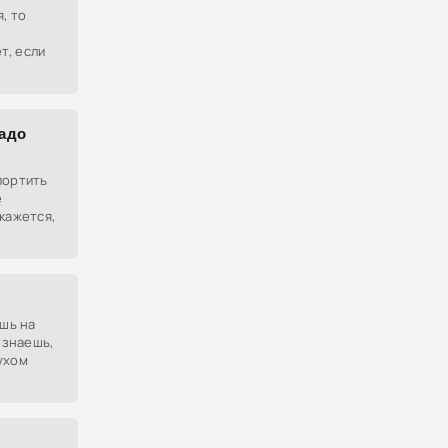
, то
т, если
надо
портить
е
кажется,
ишь на
 знаешь,
ухом