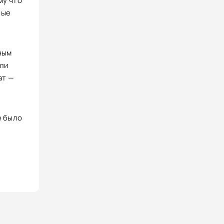
му что
ные
ным
или
ат —
е было