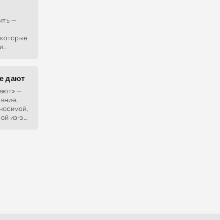
ить —
, которые
и
йчас.
не дают
дают» —
яние,
носимой,
ой из-за