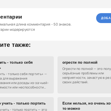
ентарии
ДОБА
мальная длина комментария - 50 знаков.
тарии модерируются
ите также:
ить - только себя
огрести по полной
ь
Огрести по полной — это пол
серьёзные проблемы или
ить - только себя портить» —
неприятности, зачастую в ре
за для выражения
своих действий.
вания или досады из-за чьей-
рямости или неспособности
 Часто используется, когда
ействует вне рамок логики
 учить - только портить
Если нельзя, но очень хо
то можно
учить - только портить — это