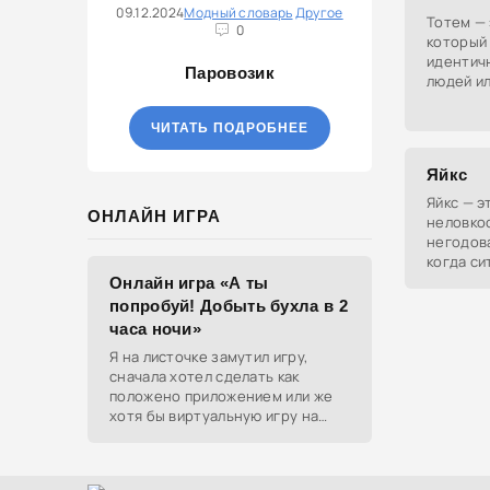
09.12.2024
Модный словарь
Другое
Тотем — 
0
который
идентич
Паровозик
людей и
отдельн
живым с
ЧИТАТЬ ПОДРОБНЕЕ
даже
Яйкс
Яйкс — 
ОНЛАЙН ИГРА
неловкос
негодова
когда си
вызывае
Онлайн игра «А ты
попробуй! Добыть бухла в 2
часа ночи»
Я на листочке замутил игру,
сначала хотел сделать как
положено приложением или же
хотя бы виртуальную игру на
ютубе, но решил отделаться
html и фотками, зато играть
можно даже на каком-нибудь