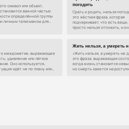
погодить
это символ или объект,
 становится важной частью
Срать и родить, нельзя погод
ности определённой группы
это жёсткая фраза, которая
ли личным талисманом для
подчеркивает, что есть вещи
ого человека. Он может быть
просто нельзя отложить, и он
уществом, предметом или
должны произойти здесь и се
Жить нельзя, а умереть 
это междометие, выражающее
«Жить нельзя, а умереть не 
ть, удивление или лёгкое
это фраза, выражающая состо
ние. Оно используется,
когда жизнь становится невы
туация идёт не по плану или
но смерть кажется недоступн
т смущение.
моральных или социальных
ограничений.