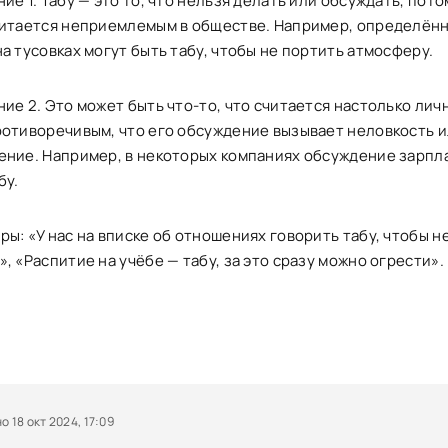
ие 1. Табу — это то, что нельзя делать или обсуждать, пото
читается неприемлемым в обществе. Например, определён
а тусовках могут быть табу, чтобы не портить атмосферу.
ие 2. Это может быть что-то, что считается настолько лич
ротиворечивым, что его обсуждение вызывает неловкость 
ение. Например, в некоторых компаниях обсуждение зарпл
бу.
ы: «У нас на вписке об отношениях говорить табу, чтобы н
, «Распитие на учёбе — табу, за это сразу можно огрести».
 18 окт 2024, 17:09