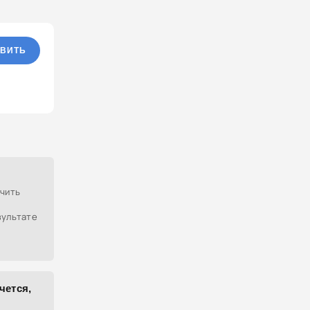
ВИТЬ
учить
зультате
чется,