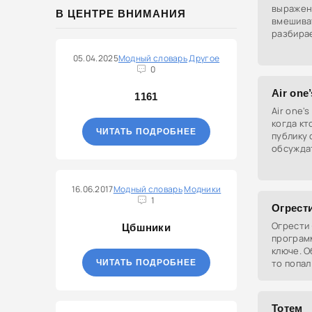
выражен
В ЦЕНТРЕ ВНИМАНИЯ
вмешиват
разбира
обучение
05.04.2025
Модный словарь
Другое
навреди
0
Air one’
1161
Air one's
когда кт
ЧИТАТЬ ПОДРОБНЕЕ
публику 
обсужда
темы при
к месту.
16.06.2017
Модный словарь
Модники
1
Огрест
Огрести 
Цбшники
программ
ключе. О
то попал
ЧИТАТЬ ПОДРОБНЕЕ
подверг
Тотем