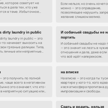
ие, которое советует не
Если нельзя, но очень хочется
ься в дела тех, кто уже
можно — это оправдание,
ется в теме. Избыточное
позволяющее нарушить запре
 или советы могут только
желание слишком велико.
ть.
s dirty laundry in public
И собачьей свадьбы не 
портить
 dirty laundry in public — это
о-то начинает выносить на
И собачьей свадьбы не надо 
свои грязные делишки. Типа,
— это значит не лезть в чужи
ть личные или неприятные
отношения и дела, даже если 
 других, когда это совсем не
что всё идёт наперекосяк.
и
на вписке
— это получить по полной
На вписке — это когда ты тус
е, чаще всего в негативном
квартире у кого-то, кого едва
бычно это означает, что кто-
и вся атмосфера пропитана д
 в неприятную ситуацию или
импровизации и свободы.
ся физическому воздействию.
Срать и родить, нельзя