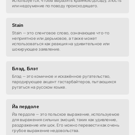
используется, чтобы выразить крайнюю досаду, злость
или недоумение по поводу происходящего.
Stain
Stain — это сленговое слово, означающее что-то
неприятное или дерьмовое, а также может
использоваться как реакция на удивительное или
шокирующее заявление.
Блэд, Блэт
Блэд — это комичное и искажённое ругательство,
пародирующее акцент гастарбайтеров, пытающихся
ругаться на русском языке.
Йа пердоле
Йа пердоле — это польское выражение, используемое
для выражения сильных эмоций, таких как удивление,
раздражение или шок. Его можно перевести как очень
грубое выражение недовольства.