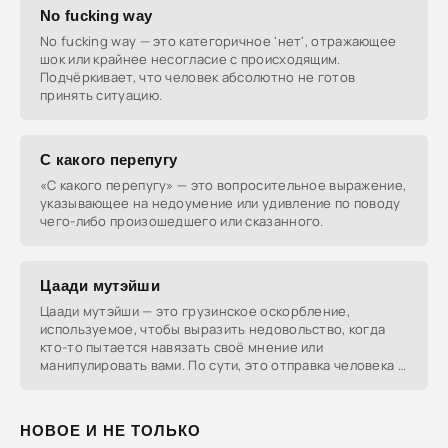
No fucking way
No fucking way — это категоричное 'нет', отражающее
шок или крайнее несогласие с происходящим.
Подчёркивает, что человек абсолютно не готов
принять ситуацию.
С какого перепугу
«С какого перепугу» — это вопросительное выражение,
указывающее на недоумение или удивление по поводу
чего-либо произошедшего или сказанного.
Цаади мутэйши
Цаади мутэйши — это грузинское оскорбление,
используемое, чтобы выразить недовольство, когда
кто-то пытается навязать своё мнение или
манипулировать вами. По сути, это отправка человека в
далёкое и
НОВОЕ И НЕ ТОЛЬКО