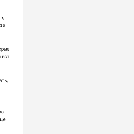
в,
 за
торые
 вот
ать,
о
ка
дце