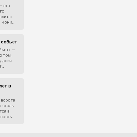
— это
ого
сли он
 и они
ции.
г собьет
обьет» —
о том,
адания
т
ое и
зет в
в ворота
е столь
тся в
дность
о нет