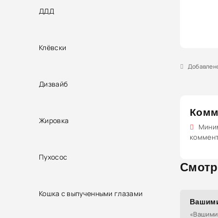
ДДД
Клёвски
Добавлено 
Дизвайб
Комм
Жировка
Миним
коммен
Пухосос
Смотр
Кошка с выпученными глазами
Вашими
«Вашими 