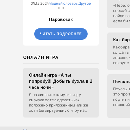
09.12.2024
Модный словарь
Другое
«Перелож
0
способ с
найди по
Паровозик
если бы 
хорошее,
ЧИТАТЬ ПОДРОБНЕЕ
Как ба
Как бара
когда ты
ОНЛАЙН ИГРА
знаешь, 
вокруг с
с другой
Онлайн игра «А ты
попробуй! Добыть бухла в 2
Печаль 
часа ночи»
Печаль н
это про 
Я на листочке замутил игру,
портят н
сначала хотел сделать как
внешний 
положено приложением или же
сразу ви
хотя бы виртуальную игру на
волос и 
ютубе, но решил отделаться
html и фотками, зато играть
можно даже на каком-нибудь