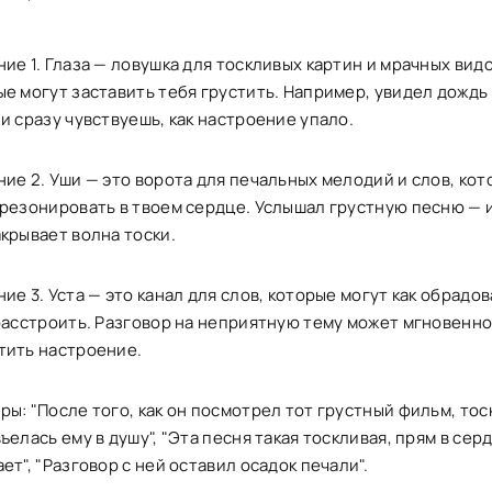
ие 1. Глаза — ловушка для тоскливых картин и мрачных видо
ые могут заставить тебя грустить. Например, увидел дождь
и сразу чувствуешь, как настроение упало.
ние 2. Уши — это ворота для печальных мелодий и слов, ко
 резонировать в твоем сердце. Услышал грустную песню — и
крывает волна тоски.
ие 3. Уста — это канал для слов, которые могут как обрадов
 расстроить. Разговор на неприятную тему может мгновенн
тить настроение.
ы: "После того, как он посмотрел тот грустный фильм, тос
ъелась ему в душу", "Эта песня такая тоскливая, прям в сер
ет", "Разговор с ней оставил осадок печали".