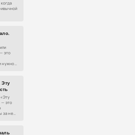
 когда
ривычной
ало.
 или
 — это
и нужно
. Эту
сть
 «Эту
 — это
о
ы за неё
 не
шать их
чаль