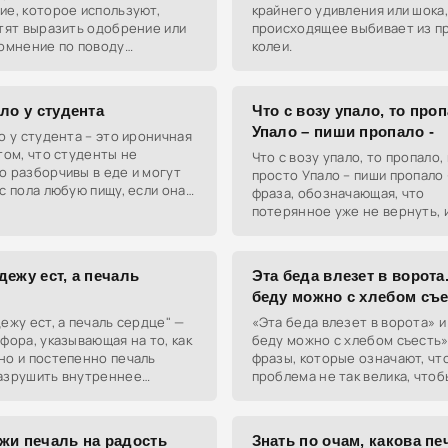
ие, которое используют,
крайнего удивления или шока,
тят выразить одобрение или
происходящее выбивает из п
сомнение по поводу
колеи.
го. Может быть как
ентом, так и ироничным
ием.
ло у студента
Что с возу упало, то проп
Упало – пиши пропало -
о у студента – это ироничная
том, что студенты не
Что с возу упало, то пропало,
 разборчивы в еде и могут
просто Упало – пиши пропало
с пола любую пищу, если она
фраза, обозначающая, что
потерянное уже не вернуть, 
принять это как факт.
ежу ест, а печаль
Эта беда влезет в ворота
беду можно с хлебом съе
ежу ест, а печаль сердце" —
«Эта беда влезет в ворота» и
фора, указывающая на то, как
беду можно с хлебом съесть»
но и постепенно печаль
фразы, которые означают, чт
азрушить внутреннее
проблема не так велика, чтоб
е человека, подобно тому,
сильно переживать. Они учат
 портит одежду.
драматизировать мелочи и ре
жи печаль на радость
Знать по очам, какова пе