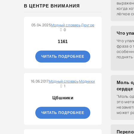
выражен
В ЦЕНТРЕ ВНИМАНИЯ
когда хо
лёгкое 
сказанно
комплим
05.04.2025
Модный словарь
Другое
0
замечан
Что упа
Что упал
1161
фраза о 
особенно
поднять 
ЧИТАТЬ ПОДРОБНЕЕ
упала.
16.06.2017
Модный словарь
Модники
Моль од
1
сердце
"Моль од
Цбшники
это мета
незамет
может р
ЧИТАТЬ ПОДРОБНЕЕ
состояни
как моль
Перело