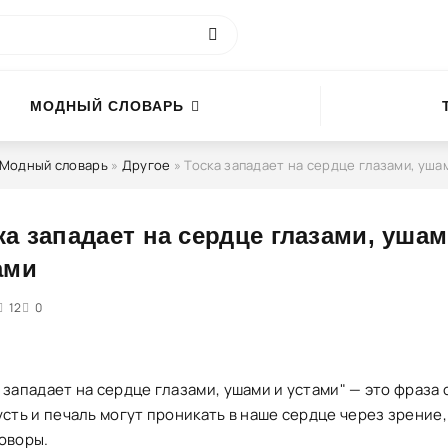
МОДНЫЙ СЛОВАРЬ
Модный словарь
»
Другое
» Тоска западает на сердце глазами, уша
ка западает на сердце глазами, ушам
ами
4
12
5
0
 западает на сердце глазами, ушами и устами" — это фраза 
усть и печаль могут проникать в наше сердце через зрение,
говоры.