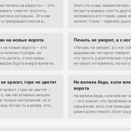
и печаль на радость» — это
Знать по очам, какова печаль 
казать «хватит грустить,
когда ты видишь грусть друг
зитив в ситуации». Это как
человека в его глазах, даже е
ты превращал плохое в
молчит. Глаза — зеркало души,
 просто сменив угол зрения.
всегда выдают истинные эмо
ран на новые ворота
Печаль не уморит, а с но
н на новые ворота — это
«Печаль не уморит, а с ног с
 в полном ступоре, не
выражение, которое говорит 
что делать, и смотришь
что грусть и длительные стр
 видом будто вчера прилетел
не убьют мгновенно, но могу
 планеты.
серьёзно подкосить физическ
психическое здоровье.
не красит, горе не цветит
Не велика беда, коли вле
ворота
е красит, горе не цветит —
то, как негативные эмоции
Не велика беда, коли влезет 
е только настроение, но и
— это значит, что проблема н
вид. Когда ты в депре, это
серьёзная, коль она помещае
дно на лице и по состоянию
рамки допустимого. Если тру
кожи.
не выбивается за пределы, т
смысла паниковать.