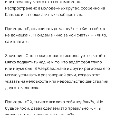
или насмешку, часто с оттенком юмора.
Распространено в молодежных кругах, особенно на
Кавказе и в тюркоязычных сообществах.
Примеры: «Дашь списать домашку?» — «Хияр тебе, а
не домашка!», «Пойдём в кино за мой счёт?» — «Хияр,
сам плати!».
Значение. Слово «хияр» часто используется, чтобы
мягко подшутить над кем-то, кто ведёт себя глупо
или неуклюже. В Азербайджане и других регионах его
можно услышать в разговорной речи, когда хотят
указать на неловкость или недовольство действиями
другого человека.
Примеры: «Эй, ты чего как хияр себя ведёшь?», «Не
будь хияром, давай сделаем это правильно!», «Ты
хиярсан, что ли, зачем так сделал?».