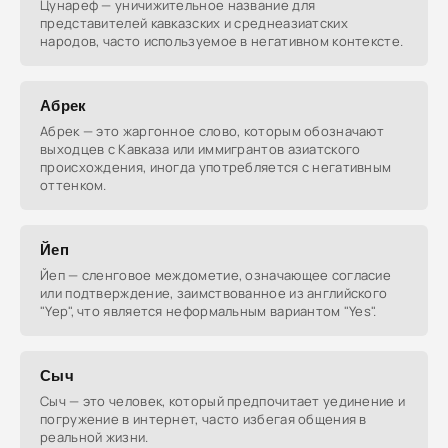
Цунареф — уничижительное название для
представителей кавказских и среднеазиатских
народов, часто используемое в негативном контексте.
Абрек
Абрек — это жаргонное слово, которым обозначают
выходцев с Кавказа или иммигрантов азиатского
происхождения, иногда употребляется с негативным
оттенком.
Йеп
Йеп — сленговое междометие, означающее согласие
или подтверждение, заимствованное из английского
"Yep", что является неформальным вариантом "Yes".
Сыч
Сыч — это человек, который предпочитает уединение и
погружение в интернет, часто избегая общения в
реальной жизни.