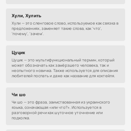
Хули, Хулить
Хули — это сленговое слово, используемое как связка в
предложениях, заменяет такие слова, как 'что',
'почему', 'зачем'.
Цуцик
Цуцик — это мультифункциональный термин, который
может обозначать как замёрзшего человека, так и
неопытного новичка. Также используется для описания
любителей поспать и даже как название для коктейля.
Чи шо
Чи шо — это фраза, заимствованная из украинского
языка, означающая «или что?». Используется в
разговорной речи как шуточное уточнение или
подколка.