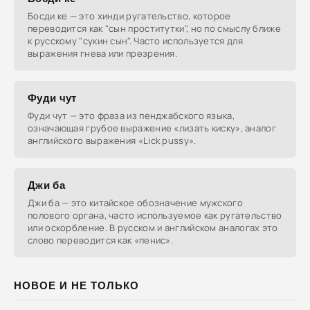
Босди ке — это хинди ругательство, которое
переводится как "сын проститутки", но по смыслу ближе
к русскому "сукин сын". Часто используется для
выражения гнева или презрения.
Фуди чут
Фуди чут — это фраза из пенджабского языка,
означающая грубое выражение «лизать киску», аналог
английского выражения «Lick pussy».
Джи ба
Джи ба — это китайское обозначение мужского
полового органа, часто используемое как ругательство
или оскорбление. В русском и английском аналогах это
слово переводится как «пенис».
НОВОЕ И НЕ ТОЛЬКО