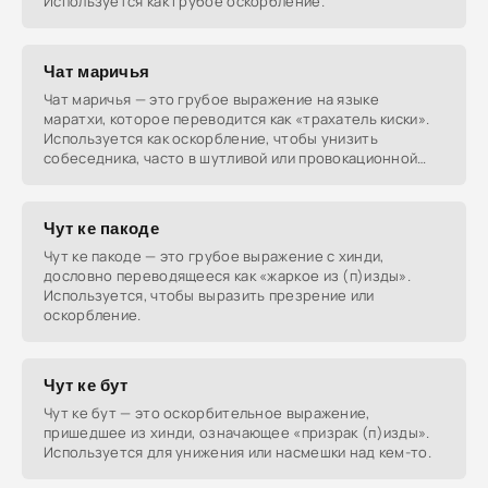
Используется как грубое оскорбление.
Чат маричья
Чат маричья — это грубое выражение на языке
маратхи, которое переводится как «трахатель киски».
Используется как оскорбление, чтобы унизить
собеседника, часто в шутливой или провокационной
манере.
Чут ке пакоде
Чут ке пакоде — это грубое выражение с хинди,
дословно переводящееся как «жаркое из (п)изды».
Используется, чтобы выразить презрение или
оскорбление.
Чут ке бут
Чут ке бут — это оскорбительное выражение,
пришедшее из хинди, означающее «призрак (п)изды».
Используется для унижения или насмешки над кем-то.