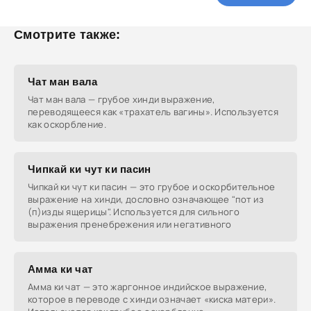
Смотрите также:
Чат ман вала
Чат ман вала — грубое хинди выражение,
переводящееся как «трахатель вагины». Используется
как оскорбление.
Чипкай ки чут ки пасин
Чипкай ки чут ки пасин — это грубое и оскорбительное
выражение на хинди, дословно означающее "пот из
(п)изды ящерицы". Используется для сильного
выражения пренебрежения или негативного
Амма ки чат
Амма ки чат — это жаргонное индийское выражение,
которое в переводе с хинди означает «киска матери».