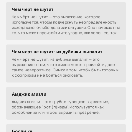
Чем чёрт не шутит
Чем чёрт не шутит — это выражение, которое
используется, чтобы подчеркнуть неопределенность
исхода какого-либо дела или ситуации. Оно намекает на
то, что может произойти что угодно, как хорошее, так
Чем черт не шутит: из дубинки выпалит
Чем черт не шутит: из дубинки выпалит — это
выражение о том, что в жизни может произойти даже
самое невероятное. Смысл в том, чтобы быть готовым
к сюрпризам и не бояться рисковать.
Амджик агизли
Амджик агизли — это грубое турецкое выражение,
обозначающее "рот (п)изды". Используется как
оскорбление или чтобы выразить презрение.
Босди ке