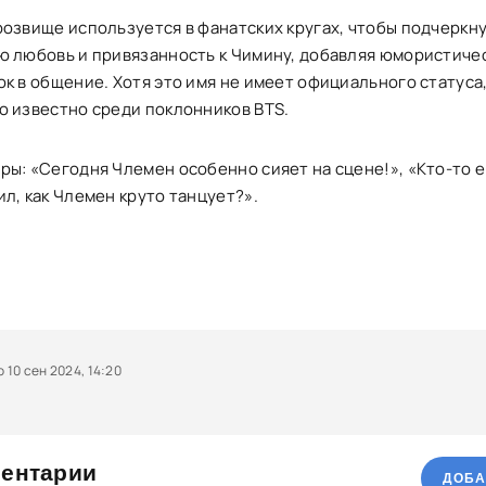
розвище используется в фанатских кругах, чтобы подчеркн
ю любовь и привязанность к Чимину, добавляя юмористиче
ок в общение. Хотя это имя не имеет официального статуса
о известно среди поклонников BTS.
ры: «Сегодня Члемен особенно сияет на сцене!», «Кто-то 
л, как Члемен круто танцует?».
10 сен 2024, 14:20
ентарии
ДОБА