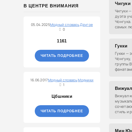
Чигуки
В ЦЕНТРЕ ВНИМАНИЯ
Чигуки —
дуэта уч
Чонгука.
05.04.2025
Модный словарь
Другое
самых л
0
группе.
1161
Гукки
Гукки — 
ЧИТАТЬ ПОДРОБНЕЕ
Чонгуку,
группы B
фанатами
16.06.2017
Модный словарь
Модники
1
Вижуал
Вижуал к
Цбшники
музыкаль
сочетающ
ЧИТАТЬ ПОДРОБНЕЕ
стиль и
жанры. 
экстрав
макияжем
Мин Юн