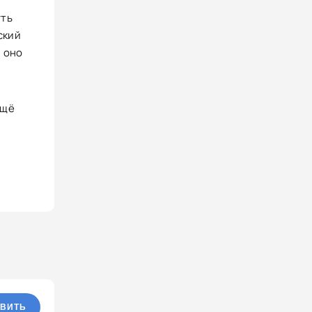
уть
ский
, оно
ещё
ВИТЬ