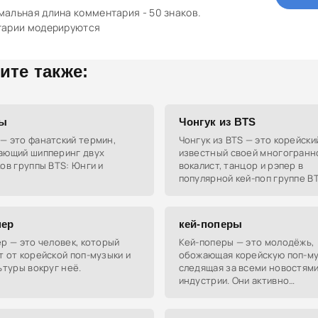
альная длина комментария - 50 знаков.
тарии модерируются
ите также:
ы
Чонгук из BTS
— это фанатский термин,
Чонгук из BTS — это корейски
ающий шипперинг двух
известный своей многогранн
ов группы BTS: Юнги и
вокалист, танцор и рэпер в
популярной кей-поп группе BT
пер
кей-поперы
р — это человек, который
Кей-поперы — это молодёжь,
 от корейской поп-музыки и
обожающая корейскую поп-му
ьтуры вокруг неё.
следящая за всеми новостями
индустрии. Они активно
поддерживают своих любимы
айдолов и группы, участвуя в 