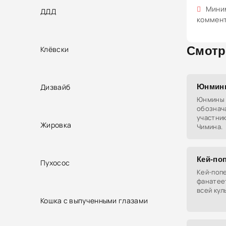
Миним
ДДД
коммен
Смотр
Клёвски
Дизвайб
Юнмин
Юнмины 
обознач
участник
Жировка
Чимина.
Кей-по
Пухосос
Кей-попе
фанатеет
всей кул
Кошка с выпученными глазами