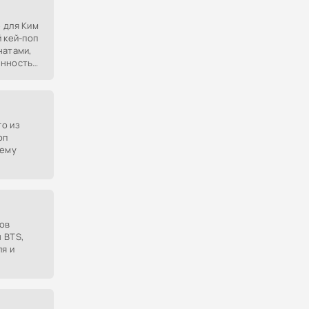
 для Ким
 кей-поп
натами,
нность и
о из
оп
 ему
ков
 BTS,
я и