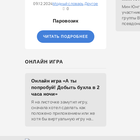
09.12.2024
Модный словарь
Другое
Мин Юнги
0
участни
группы B
Паровозик
псевдон
ЧИТАТЬ ПОДРОБНЕЕ
ОНЛАЙН ИГРА
Онлайн игра «А ты
попробуй! Добыть бухла в 2
часа ночи»
Я на листочке замутил игру,
сначала хотел сделать как
положено приложением или же
хотя бы виртуальную игру на
ютубе, но решил отделаться
html и фотками, зато играть
можно даже на каком-нибудь