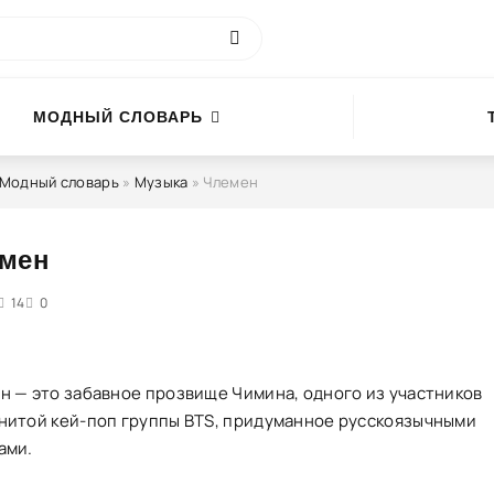
МОДНЫЙ СЛОВАРЬ
Модный словарь
»
Музыка
» Члемен
мен
4
14
5
0
н — это забавное прозвище Чимина, одного из участников
нитой кей-поп группы BTS, придуманное русскоязычными
ами.