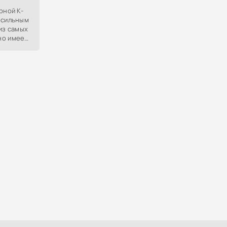
рной K-
 сильным
из самых
но имеет