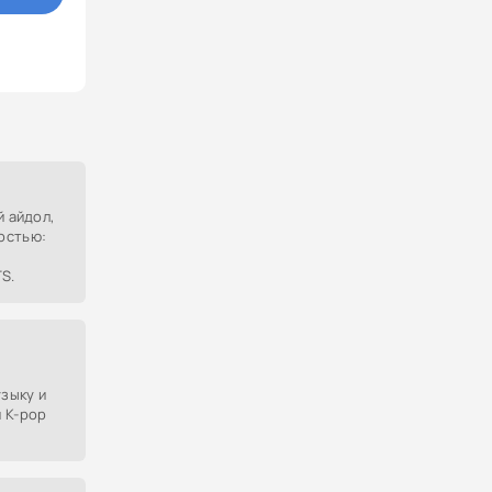
й айдол,
остью:
S.
зыку и
 K-pop
х
фан-