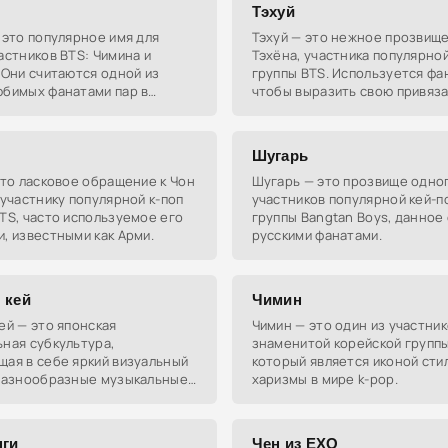
движениях и
Тэхуй
 это популярное имя для
Тэхуй — это нежное прозвище
астников BTS: Чимина и
Тэхёна, участника популярной
 Они считаются одной из
группы BTS. Используется фа
юбимых фанатами пар в
чтобы выразить свою привяза
обожание к нему.
Шугарь
это ласковое обращение к Чон
Шугарь — это прозвище одног
 участнику популярной к-поп
участников популярной кей-п
TS, часто используемое его
группы Bangtan Boys, данное
, известными как Арми.
русскими фанатами.
 кей
Чимин
ей — это японская
Чимин — это один из участни
ная субкультура,
знаменитой корейской группы
ая в себе яркий визуальный
который является иконой стил
 разнообразные музыкальные
харизмы в мире k-pop.
Исполнители выделяются
агантными костюмами,
 и причёсками.
ги
Чен из EXO