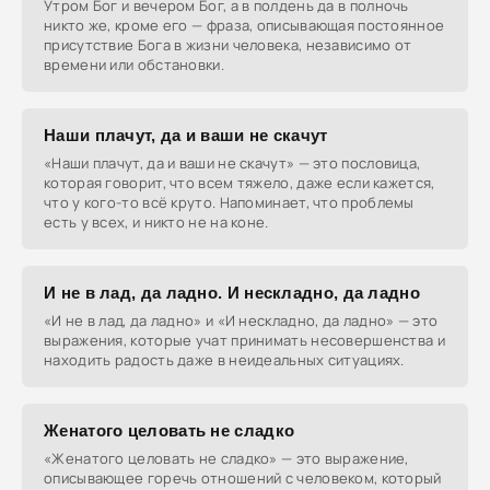
Утром Бог и вечером Бог, а в полдень да в полночь
никто же, кроме его — фраза, описывающая постоянное
присутствие Бога в жизни человека, независимо от
времени или обстановки.
Наши плачут, да и ваши не скачут
«Наши плачут, да и ваши не скачут» — это пословица,
которая говорит, что всем тяжело, даже если кажется,
что у кого-то всё круто. Напоминает, что проблемы
есть у всех, и никто не на коне.
И не в лад, да ладно. И нескладно, да ладно
«И не в лад, да ладно» и «И нескладно, да ладно» — это
выражения, которые учат принимать несовершенства и
находить радость даже в неидеальных ситуациях.
Женатого целовать не сладко
«Женатого целовать не сладко» — это выражение,
описывающее горечь отношений с человеком, который