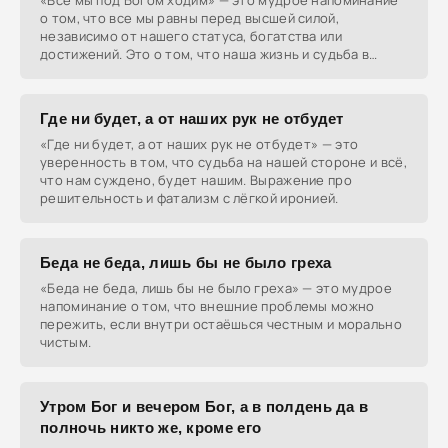
«Все мы под Богом ходим» — это мудрое напоминание
о том, что все мы равны перед высшей силой,
независимо от нашего статуса, богатства или
достижений. Это о том, что наша жизнь и судьба в
руках Бога.
Где ни будет, а от наших рук не отбудет
«Где ни будет, а от наших рук не отбудет» — это
уверенность в том, что судьба на нашей стороне и всё,
что нам суждено, будет нашим. Выражение про
решительность и фатализм с лёгкой иронией.
Беда не беда, лишь бы не было греха
«Беда не беда, лишь бы не было греха» — это мудрое
напоминание о том, что внешние проблемы можно
пережить, если внутри остаёшься честным и морально
чистым.
Утром Бог и вечером Бог, а в полдень да в
полночь никто же, кроме его