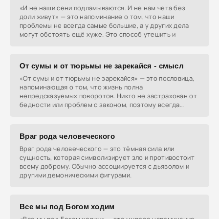
«И не наши сени подламываются. И не нам чета без
доли живут» — это напоминание о том, что наши
проблемы не всегда самые большие, а у других дела
могут обстоять ещё хуже. Это способ утешить и
От сумы и от тюрьмы не зарекайся - смысл
«От сумы и от тюрьмы не зарекайся» — это пословица,
напоминающая о том, что жизнь полна
непредсказуемых поворотов. Никто не застрахован от
бедности или проблем с законом, поэтому всегда
нужно быть
Враг рода человеческого
Враг рода человеческого — это тёмная сила или
сущность, которая символизирует зло и противостоит
всему доброму. Обычно ассоциируется с дьяволом и
другими демоническими фигурами.
Все мы под Богом ходим