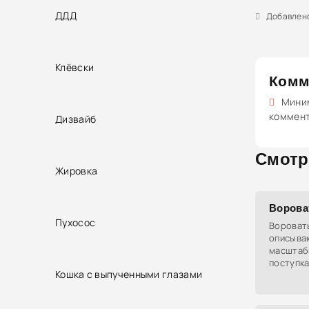
ДДД
Добавлено 
Клёвски
Комм
Миним
коммен
Дизвайб
Смотр
Жировка
Ворова
Пухосос
Воровать
описыва
масштаб
поступка
Кошка с выпученными глазами
уж что-т