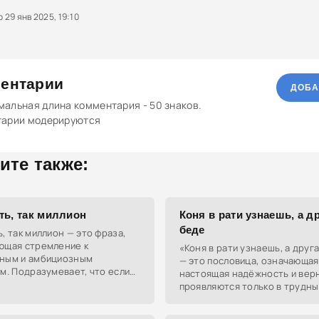
29 янв 2025, 19:10
ентарии
ДОБА
альная длина комментария - 50 знаков.
тарии модерируются
ите также:
ть, так миллион
Коня в рати узнаешь, а др
беде
, так миллион — это фраза,
ющая стремление к
«Коня в рати узнаешь, а друг
ным и амбициозным
— это пословица, означающая
м. Подразумевает, что если
настоящая надёжность и вер
о делать, то по-крупному.
проявляются только в трудны
ситуациях.