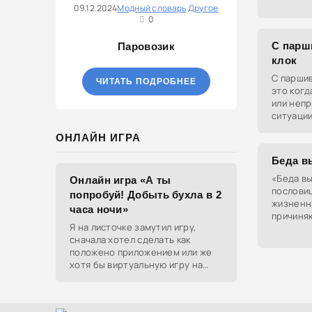
09.12.2024
Модный словарь
Другое
Подразу
0
отсутств
С парш
Паровозик
клок
С паршив
ЧИТАТЬ ПОДРОБНЕЕ
это когд
или непр
ситуации
получить
ОНЛАЙН ИГРА
Беда в
«Беда вы
Онлайн игра «А ты
пословиц
попробуй! Добыть бухла в 2
жизненн
часа ночи»
причиняю
Я на листочке замутил игру,
ценнейши
сначала хотел сделать как
положено приложением или же
хотя бы виртуальную игру на
ютубе, но решил отделаться
html и фотками, зато играть
можно даже на каком-нибудь