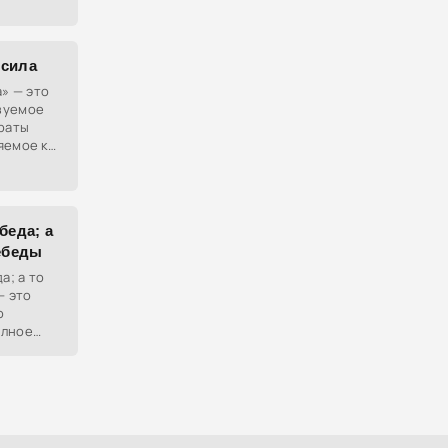
осила
а» — это
зуемое
траты
яемое к
беда; а
лебеды
а; а то
— это
о
олное
таток.