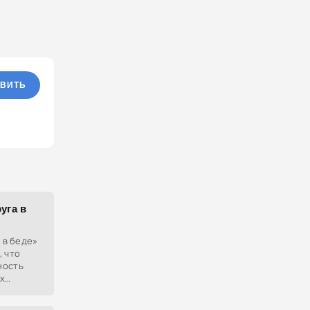
ВИТЬ
уга в
а в беде»
, что
ность
х