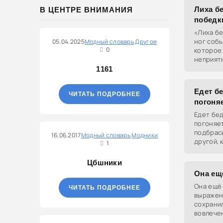
Лиха бе
В ЦЕНТРЕ ВНИМАНИЯ
победк
«Лиха бе
ног собь
05.04.2025
Модный словарь
Другое
0
которое
неприят
влечёт з
1161
часто ещ
они
Едет бе
ЧИТАТЬ ПОДРОБНЕЕ
погоня
Едет бед
погоняет
подбрас
16.06.2017
Модный словарь
Модники
другой, 
1
челленд
Цбшники
Она ещё
Она ещё 
ЧИТАТЬ ПОДРОБНЕЕ
выражен
сохранил
вовлечен
интимны