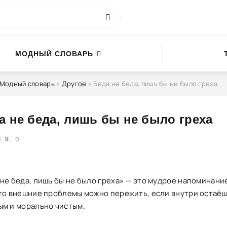
МОДНЫЙ СЛОВАРЬ
Модный словарь
»
Другое
» Беда не беда, лишь бы не было греха
а не беда, лишь бы не было греха
5
9
0
 не беда, лишь бы не было греха» — это мудрое напоминани
что внешние проблемы можно пережить, если внутри остаё
ым и морально чистым.