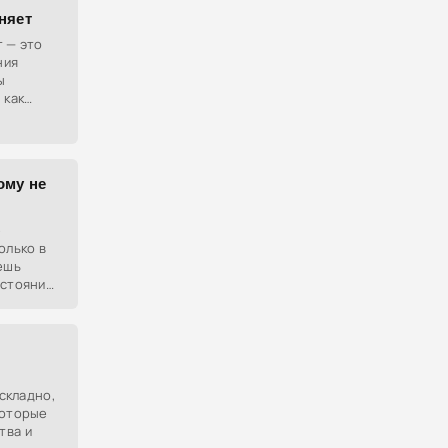
няет
т — это
ния
ы
 как
ому не
е
олько в
ешь
остояние
ескладно,
которые
тва и