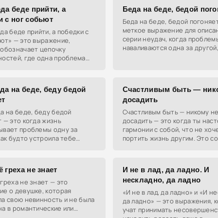
да беде прийти, а
Беда на беде, бедой пого
и с ног собьют
Беда на беде, бедой погоняе
меткое выражение для описа
да беде прийти, а победки с
серии неудач, когда проблем
ют» — это выражение,
наваливаются одна за другой,
 обозначает цепочку
снежный ком.
ностей, где одна проблема
а собой множество других,
ё более мелких, но в итоге
да на беде, беду бедой
Счастливым быть — ник
ет
досадить
а на беде, беду бедой
Счастливым быть — никому н
 — это когда жизнь
досадить — это когда ты наст
ывает проблемы одну за
гармонии с собой, что не хоч
как будто устроила тебе
портить жизнь другим. Это с
ж на выживание.
кайфа от жизни без негатива.
 греха не знает
И не в лад, да ладно. И
нескладно, да ладно
греха не знает — это
ие о девушке, которая
«И не в лад, да ладно» и «И н
а свою невинность и не была
да ладно» — это выражения, 
а в романтические или
учат принимать несовершенс
е отношения.