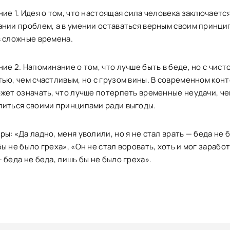
ие 1. Идея о том, что настоящая сила человека заключается
ании проблем, а в умении оставаться верным своим принци
в сложные времена.
ие 2. Напоминание о том, что лучше быть в беде, но с чист
тью, чем счастливым, но с грузом вины. В современном кон
ожет означать, что лучше потерпеть временные неудачи, ч
питься своими принципами ради выгоды.
ы: «Да ладно, меня уволили, но я не стал врать — беда не 
ы не было греха», «Он не стал воровать, хоть и мог заработ
 беда не беда, лишь бы не было греха».