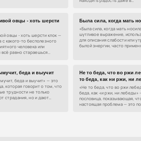
находить радость даже в
мевается чистота и
неидеальных ситуациях.
ие опыта в
ивой овцы - хоть шерсти
Была сила, когда мать н
«Была сила, когда мать носил
шутливое выражение, исполь
ой овцы - хоть шерсти клок —
для описания слабости или у
а с какого-то бесполезного
былой энергии, часто примен
иятного человека или
пожилым людям или тем, кто
 всё равно стараешься
ностальгирует по молодости.
 хоть какую-то выгоду.
ымучит, беда и выучит
Не то беда, что во ржи ле
то беда, как ни ржи, ни 
мучит, беда и выучит» — это
а, которая говорит о том, что
«Не то беда, что во ржи лебед
ые трудности не только
беда, как ни ржи, ни лебеды» 
т страдания, но и дают
пословица, показывающая, чт
й опыт и знания.
настоящая проблема — это п
отсутствие ресурсов или
возможностей, а не их недос