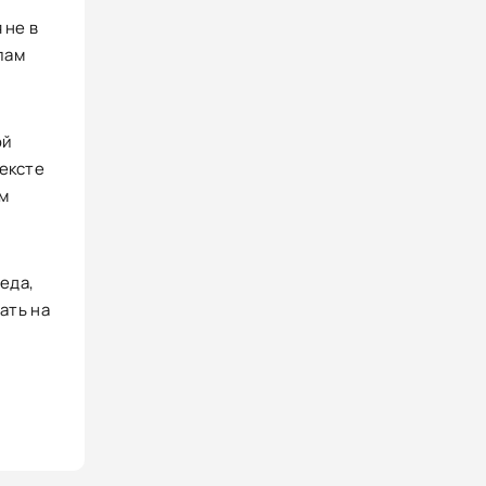
 не в
пам
ой
тексте
ем
беда,
ать на