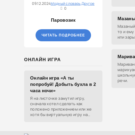
09.12.2024
Модный словарь
Другое
0
Мазан
Паровозик
Мазаный 
то и ему
ЧИТАТЬ ПОДРОБНЕЕ
или зары
Марива
ОНЛАЙН ИГРА
Мариван
марихуа
школьну
Онлайн игра «А ты
речи.
попробуй! Добыть бухла в 2
часа ночи»
Я на листочке замутил игру,
сначала хотел сделать как
положено приложением или же
хотя бы виртуальную игру на
ютубе, но решил отделаться
html и фотками, зато играть
можно даже на каком-нибудь