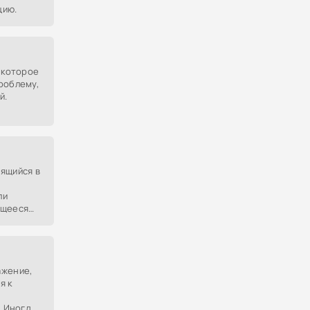
цию.
, которое
роблему,
й.
ящийся в
ли
ющееся
ешнего
ажение,
я к
х
. Иногда