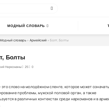
МОДНЫЙ СЛОВАРЬ
Модный словарь
»
Армейский
» Болт, Болты
т, Болты
кий Наркоманы
1
2
3
4
25
5
0
— это слово на молодёжном сленге, которое может означат
ирование проблемы, мужской половой орган, а также
ьзуется в различных контекстах среди наркоманов и в арм
.