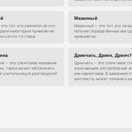
также используется в значен
физического воздействия с ц
ый
Мазанный
это тот, кто заплатил за что-
Мазанный — это тот, кто за в
 дали некоторые привилегии
получил определённые выгод
ли на что-то глаза.
привилегии.
нна
Дринчать, Дринк, Дринч?
на — это сленговое название
Дринчать — это сленговое сл
ны, также может обозначать
означающее употребление а
ю учительницу в разговорной
или наркотиков. В зависимост
контекста, может означать к
выпить, так и принять что-то
покрепче.