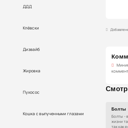
ДДД
Клёвски
Добавлено 
Дизвайб
Комм
Миним
Жировка
коммен
Смотр
Пухосос
Болты
Кошка с выпученными глазами
Болты - 
жизни та
так как 