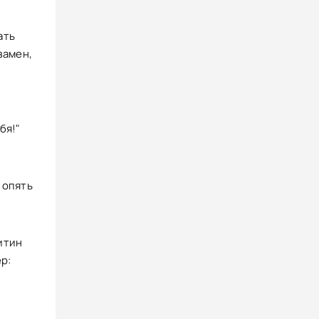
ать
замен,
бя!"
 опять
итин
р: