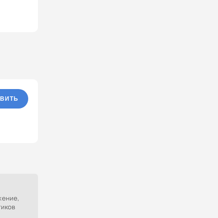
ВИТЬ
жение,
тиков