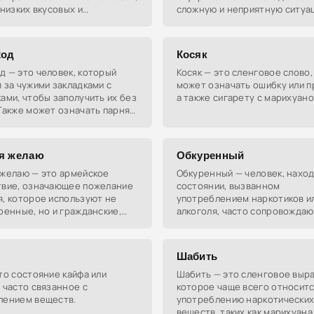
 низких вкусовых и
сложную и неприятную ситуа
ных качеств.
ход
Косяк
 — это человек, который
Косяк — это сленговое слово
 за чужими закладками с
может означать ошибку или п
ами, чтобы заполучить их без
а также сигарету с марихуано
Также может означать парня,
 проводит много времени в
девушек для встреч.
я желаю
Обкуренный
 желаю — это армейское
Обкуренный — человек, наход
твие, означающее пожелание
состоянии, вызванном
, которое используют не
употреблением наркотиков и
оенные, но и гражданские,
алкоголя, часто сопровожда
одчеркнуть уважение или
изменением поведения и вн
ь нотку юмора в общение.
вида.
Шабить
то состояние кайфа или
Шабить — это сленговое выр
 часто связанное с
которое чаще всего относитс
лением веществ.
употреблению наркотически
веществ, таких как марихуана