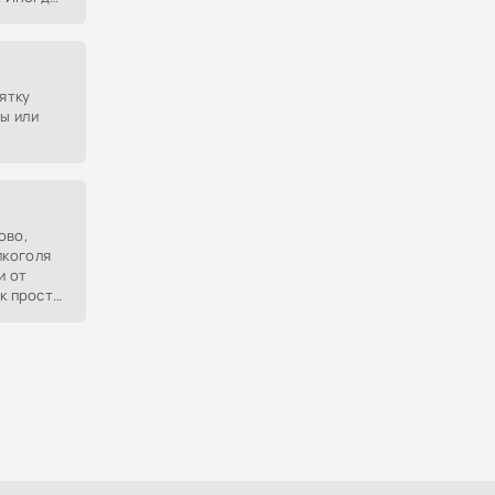
ии
елью
зятку
ы или
ово,
лкоголя
и от
ак просто