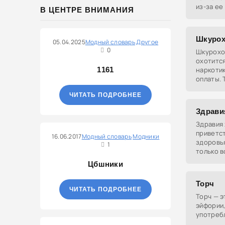
из-за ее
В ЦЕНТРЕ ВНИМАНИЯ
питатель
Шкуро
05.04.2025
Модный словарь
Другое
0
Шкуроход
охотится
1161
наркотик
оплаты. 
который
ЧИТАТЬ ПОДРОБНЕЕ
поисках 
Здрави
Здравия
приветс
16.06.2017
Модный словарь
Модники
здоровья
1
только в
чтобы п
Цбшники
добавит
Торч
ЧИТАТЬ ПОДРОБНЕЕ
Торч — э
эйфории,
употреб