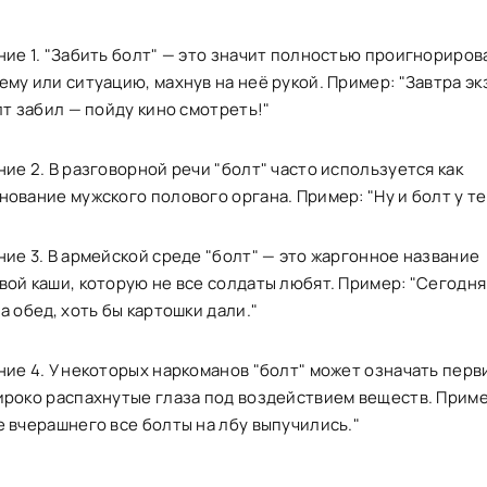
ние 1. "Забить болт" — это значит полностью проигнориров
му или ситуацию, махнув на неё рукой. Пример: "Завтра эк
лт забил — пойду кино смотреть!"
ие 2. В разговорной речи "болт" часто используется как
ование мужского полового органа. Пример: "Ну и болт у те
ние 3. В армейской среде "болт" — это жаргонное название
вой каши, которую не все солдаты любят. Пример: "Сегодня
а обед, хоть бы картошки дали."
ние 4. У некоторых наркоманов "болт" может означать перв
ироко распахнутые глаза под воздействием веществ. Приме
е вчерашнего все болты на лбу выпучились."