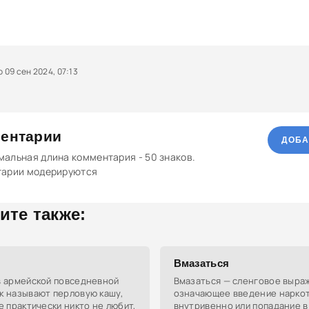
09 сен 2024, 07:13
ентарии
ДОБА
альная длина комментария - 50 знаков.
тарии модерируются
ите также:
Вмазаться
в армейской повседневной
Вмазаться — сленговое выра
к называют перловую кашу,
означающее введение нарко
ее практически никто не любит,
внутривенно или попадание в