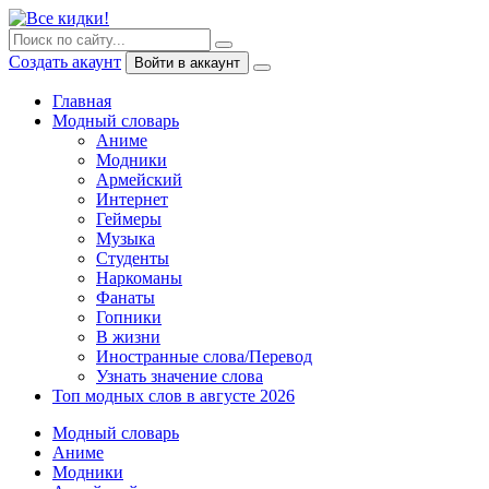
Создать акаунт
Войти в аккаунт
Главная
Модный словарь
Аниме
Модники
Армейский
Интернет
Геймеры
Музыка
Студенты
Наркоманы
Фанаты
Гопники
В жизни
Иностранные слова/Перевод
Узнать значение слова
Топ модных слов в августе 2026
Модный словарь
Аниме
Модники