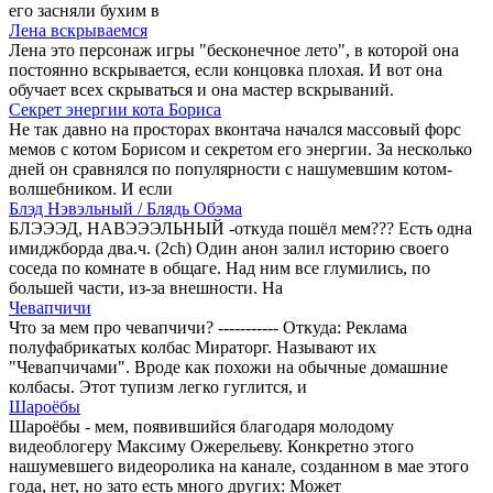
его засняли бухим в
Лена вскрываемся
Лена это персонаж игры "бесконечное лето", в которой она
постоянно вскрывается, если концовка плохая. И вот она
обучает всех скрываться и она мастер вскрываний.
Секрет энергии кота Бориса
Не так давно на просторах вконтача начался массовый форс
мемов с котом Борисом и секретом его энергии. За несколько
дней он сравнялся по популярности с нашумевшим котом-
волшебником. И если
Блэд Нэвэльный / Блядь Обэма
БЛЭЭЭД, НАВЭЭЭЛЬНЫЙ -откуда пошёл мем??? Есть одна
имиджборда два.ч. (2ch) Oдин анон залил историю своего
соседа по комнате в общаге. Над ним все глумились, по
большей части, из-за внешности. На
Чевапчичи
Что за мем про чевапчичи? ----------- Откуда: Реклама
полуфабрикатых колбас Мираторг. Называют их
"Чевапчичами". Вроде как похожи на обычные домашние
колбасы. Этот тупизм легко гуглится, и
Шароёбы
Шароёбы - мем, появившийся благодаря молодому
видеоблогеру Максиму Ожерельеву. Конкретно этого
нашумевшего видеоролика на канале, созданном в мае этого
года, нет, но зато есть много других: Может