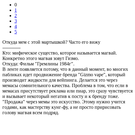
0
1
2
3
4
5
Откуда мем с этой мартышкой? Часто его вижу
------------
Кто: мифическое существо, которое называется магвай.
Конкретно этого магвая зовут Гизмо.
Откуда: Фильм "Гремлины 1984г".
В ленте появляется потому, что в данный момент, во многих
пабликах идет продвижение бренда "Gizmo vape", который
производит жидкости для вейпинга. Делается это через
мемасы сомнительного качества. Проблема в том, что если в
мемасах присутствует реклама или пиар, это сразу чувствуется
и вызывает некоторый негатив к посту и к бренду тоже.
"Продажа" через мемы это искусство. Этому нужно учится
годами, как мастерству кунг-фу, а не просто пририсовать
голову магвая всем подряд.