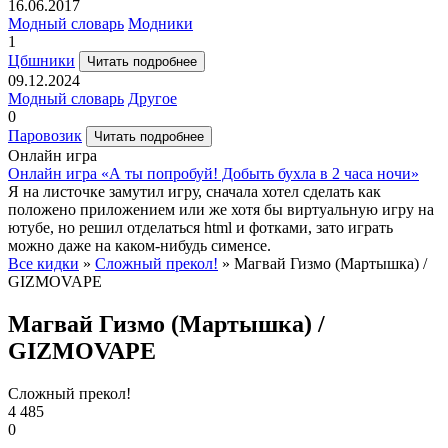
16.06.2017
Модный словарь
Модники
1
Цбшники
Читать подробнее
09.12.2024
Модный словарь
Другое
0
Паровозик
Читать подробнее
Онлайн игра
Онлайн игра «А ты попробуй! Добыть бухла в 2 часа ночи»
Я на листочке замутил игру, сначала хотел сделать как
положено приложением или же хотя бы виртуальную игру на
ютубе, но решил отделаться html и фотками, зато играть
можно даже на каком-нибудь сименсе.
Все кидки
»
Сложный прекол!
» Магвай Гизмо (Мартышка) /
GIZMOVAPE
Магвай Гизмо (Мартышка) /
GIZMOVAPE
Сложный прекол!
4 485
0