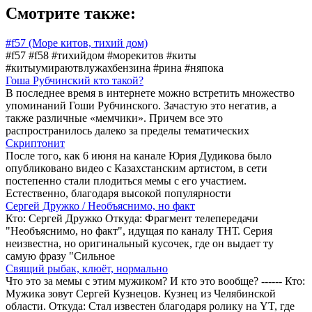
Смотрите также:
#f57 (Море китов, тихий дом)
#f57 #f58 #тихийдом #морекитов #киты
#китыумираютвлужахбензина #рина #няпока
Гоша Рубчинский кто такой?
В последнее время в интернете можно встретить множество
упоминаний Гоши Рубчинского. Зачастую это негатив, а
также различные «мемчики». Причем все это
распространилось далеко за пределы тематических
Скриптонит
После того, как 6 июня на канале Юрия Дудикова было
опубликовано видео с Казахстанским артистом, в сети
постепенно стали плодиться мемы с его участием.
Естественно, благодаря высокой популярности
Сергей Дружко / Необъяснимо, но факт
Кто: Сергей Дружко Откуда: Фрагмент телепередачи
"Необъяснимо, но факт", идущая по каналу ТНТ. Серия
неизвестна, но оригинальный кусочек, где он выдает ту
самую фразу "Сильное
Свящий рыбак, клюёт, нормально
Что это за мемы с этим мужиком? И кто это вообще? ------ Кто:
Мужика зовут Сергей Кузнецов. Кузнец из Челябинской
области. Откуда: Стал известен благодаря ролику на YT, где