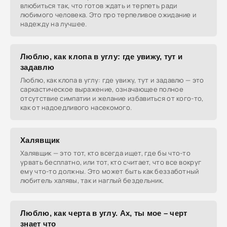
влюбиться так, что готов ждать и терпеть ради
любимого человека. Это про терпеливое ожидание и
надежду на лучшее.
Люблю, как клопа в углу: где увижу, тут и
задавлю
Люблю, как клопа в углу: где увижу, тут и задавлю — это
саркастическое выражение, означающее полное
отсутствие симпатии и желание избавиться от кого-то,
как от надоедливого насекомого.
Халявщик
Халявщик — это тот, кто всегда ищет, где бы что-то
урвать бесплатно, или тот, кто считает, что все вокруг
ему что-то должны. Это может быть как беззаботный
любитель халявы, так и наглый бездельник.
Люблю, как черта в углу. Ах, ты мое – черт
знает что