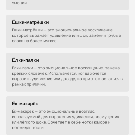
эмоции.
Ёшки-матрёшки
Ёшки-матрёшки — это эмоциональное восклицание,
которое выражает удивление или шок, заменяя грубые
слова на более мягкие.
Ёлки-палки
Ёлки-палки — это эмоциональное восклицание, замена
крепких словечек. Используется, когда хочется
выразить удивление или досаду, но при этом остаться в
рамках приличий.
Ёк-макарёк
Ёк-макарёк — это эмоциональный возглас,
используемый для выражения удивления, возмущения
или лёгкого шока. Сочетает в себе нотки юмора и
неожиданности.