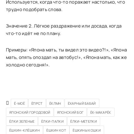
Используется, когда что-то поражает настолько, что
трудно подобрать слова.
Значение 2. Лёгкое раздражение или досада, когда
что-то идёт не по плану.
Примеры: «Япона мать, ты видел это видео?!», «Япона
мать, опять опоздал на автобус!», «Япона мать, как же
холодно сегодня!».
Ё-МОЁ
ЁПРСТ
ЁКЛМН
ЁХАРНЫЙ БАБАЙ
ЯПОНСКИЙ ГОРОДОВОЙ
ЯПОНСКИЙ БОГ
ЁК-МАКАРЁК
ЁЛКИ ЗЕЛЕНЫЕ
ЁЛКИ-ПАЛКИ
ЁЛКИ-МЕТЕЛКИ
ЁШКИН-КЛЁШКИН
ЁШКИН КОТ
ЁШКИНЫ КОШКИ