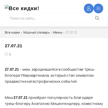
Все кидки
»
Модный словарь
»
Мемы
» 27.07.21
27.07.21
4
5
0
– мем, зародившийся в сообществе треш-
27.07.21
блогера Убермаргинала, который стал символом
предвестия катастрофических событий.
Мем
приобрел популярность благодаря
27.07.21
треш-блогеру Анатолию Миценгендлеру, известному