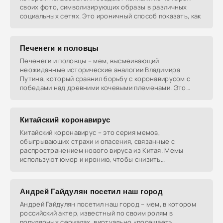
своих фото, символизирующих образы в различных
социальных сетях. Это ироничный способ показать, как
Печенеги и половцы
Печенеги и половцы – мем, высмеивающий
неожиданные исторические аналогии Владимира
Путина, который сравнил борьбу с коронавирусом с
победами над древними кочевыми племенами. Это
вызвало волну шуток
Китайский коронавирус
Китайский коронавирус – это серия мемов,
обыгрывающих страхи и опасения, связанные с
распространением нового вируса из Китая. Мемы
используют юмор и иронию, чтобы снизить
напряжение, вызываемое
Андрей Гайдулян посетил наш город
Андрей Гайдулян посетил наш город – мем, в котором
российский актер, известный по своим ролям в
популярных сериалах, виртуально «посещает»