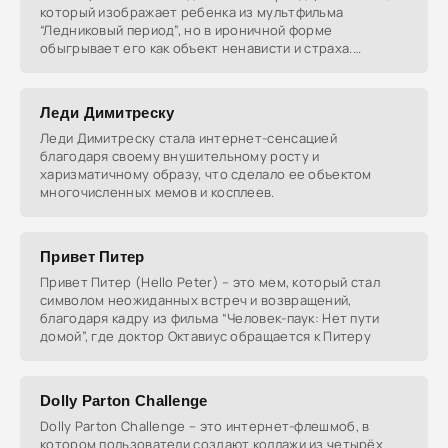
который изображает ребенка из мультфильма
“Ледниковый период”, но в ироничной форме
обыгрывает его как объект ненависти и страха.
Несмотря на его
Леди Димитреску
Леди Димитреску стала интернет-сенсацией
благодаря своему внушительному росту и
харизматичному образу, что сделало ее объектом
многочисленных мемов и косплеев.
Привет Питер
Привет Питер (Hello Peter) – это мем, который стал
символом неожиданных встреч и возвращений,
благодаря кадру из фильма “Человек-паук: Нет пути
домой”, где доктор Октавиус обращается к Питеру
Dolly Parton Challenge
Dolly Parton Challenge – это интернет-флешмоб, в
котором пользователи создают коллажи из четырёх