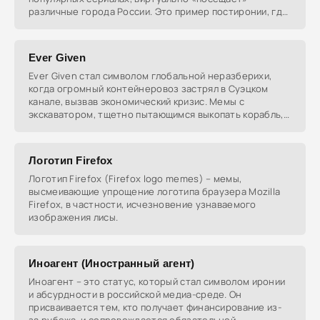
различные города России. Это пример постиронии, где
юмор
Ever Given
Ever Given стал символом глобальной неразберихи,
когда огромный контейнеровоз застрял в Суэцком
канале, вызвав экономический кризис. Мемы с
экскаватором, тщетно пытающимся выкопать корабль,
отражают
Логотип Firefox
Логотип Firefox (Firefox logo memes) – мемы,
высмеивающие упрощение логотипа браузера Mozilla
Firefox, в частности, исчезновение узнаваемого
изображения лисы.
Иноагент (Иностранный агент)
Иноагент – это статус, который стал символом иронии
и абсурдности в российской медиа-среде. Он
присваивается тем, кто получает финансирование из-