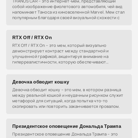
THANOS CAR – это интернет-мем, представляющий
собой изображение фиолетового автомобиля, чей вид
напоминает Таноса из киновселенной Marvel. Мем стал
популярным благодаря своей визуальной схожести с
RTX Off / RTX On
RTX Off / RTX On – это мем, который визуально
демонстрирует контраст между стандартной и
улучшенной графикой, акцентируя внимание на
гиперреалистичности, которую обеспечивают
видеокарты NVidia RTX.
Девочка обводит кошку
Девочка обводит кошку – это мем, в котором разница
между реальной кошкой и неудачным рисунком служит
метафорой для ситуаций, когда попытка что-то
скопировать или повторить заканчивается провалом.
Президентское оповещение Дональда Трампа
Президентское оповещение Дональда Трампа – это