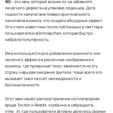
– это мем, который возник из-за забавного
40)
печатного дефекта на упаковке леденцов. Дата
годности напечатана поверх оригинального
панчлайна комикса, что создало абсурдный эффект.
Это стало известным после публикации в твиттере
пользователем @knitcapchan, которая быстро
набрала популярность.
Мем используется для добавления комичного или
нелепого эффекта в различные изображения и
комиксы, где привычный текст заменяется на эту
строку, нарушая ожидания зрителя. Чаще всего это
вызывает смех за счёт неожиданности и
бессмысленности.
Этот мем нашёл распространение на платформах
вроде Twitter и Reddit, особенно в сабреддите
r/me_irl, где пользователи активно делились своими