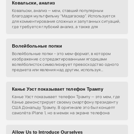
Ковальски, анализ
Ковальски, анализ — мем, ставший популярным
благодаря мультфильму “Мадагаскар”. Используется
для комментирования сложных и запутанных ситуаций,
где требуется глубокий анализ, а также для
Волейбольные попки
Волейбольные попки – это мем-формат, в котором
изображение с отредактированными ягодицами
волейболисток символизирует превосходство одного
предмета или явления над другим, используя
визуальное
Канье Уэст показывает телефон Трампу
Канье Уэст показывает телефон Трампу — это мем, где
Канье демонстрирует своему смартфону президенту
США Дональду Трампу. В оригинале это был концепт
самолёта iPlane 1, но в мемах на экране телефона
Allow Us to Introduce Ourselves