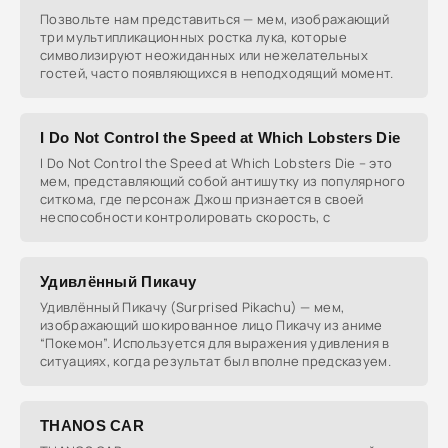
Позвольте нам представиться — мем, изображающий
три мультипликационных ростка лука, которые
символизируют неожиданных или нежелательных
гостей, часто появляющихся в неподходящий момент.
I Do Not Control the Speed at Which Lobsters Die
I Do Not Control the Speed at Which Lobsters Die – это
мем, представляющий собой антишутку из популярного
ситкома, где персонаж Джош признается в своей
неспособности контролировать скорость, с
Удивлённый Пикачу
Удивлённый Пикачу (Surprised Pikachu) — мем,
изображающий шокированное лицо Пикачу из аниме
“Покемон”. Используется для выражения удивления в
ситуациях, когда результат был вполне предсказуем.
THANOS CAR