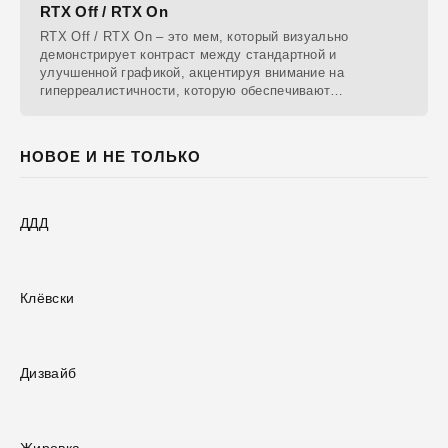
RTX Off / RTX On
RTX Off / RTX On – это мем, который визуально
демонстрирует контраст между стандартной и
улучшенной графикой, акцентируя внимание на
гиперреалистичности, которую обеспечивают
видеокарты NVidia RTX.
НОВОЕ И НЕ ТОЛЬКО
ДДД
Клёвски
Дизвайб
Жировка