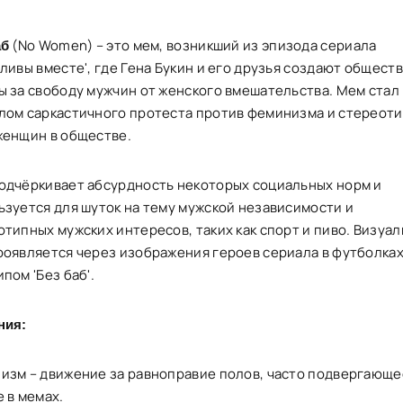
(No Women) – это мем, возникший из эпизода сериала
аб
ливы вместе', где Гена Букин и его друзья создают общест
ы за свободу мужчин от женского вмешательства. Мем стал
лом саркастичного протеста против феминизма и стереоти
женщин в обществе.
одчёркивает абсурдность некоторых социальных норм и
ьзуется для шуток на тему мужской независимости и
отипных мужских интересов, таких как спорт и пиво. Визуа
роявляется через изображения героев сериала в футболках
пом 'Без баб'.
ния:
изм – движение за равноправие полов, часто подвергающе
 в мемах.