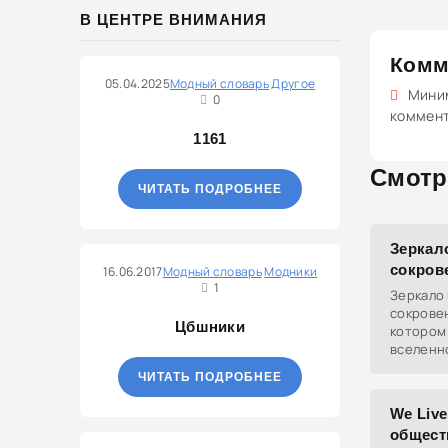
В ЦЕНТРЕ ВНИМАНИЯ
Комм
05.04.2025
Модный словарь
Другое
Миним
0
коммен
1161
Смотр
ЧИТАТЬ ПОДРОБНЕЕ
Зеркал
сокров
16.06.2017
Модный словарь
Модники
1
Зеркало
сокровен
Цбшники
котором
вселенн
не прост
ЧИТАТЬ ПОДРОБНЕЕ
мечты и 
мемах э
We Live
общест