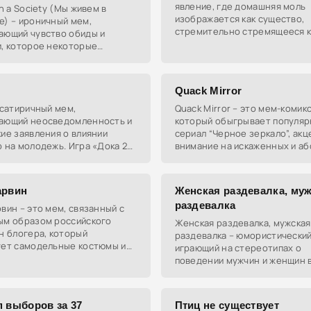
явление, где домашняя моль
In a Society (Мы живем в
изображается как существо,
е) – ироничный мем,
стремительно стремящееся к
ающий чувство обиды и
лампы. Смешно изображая её 
и, которое некоторые
нервного и зависимого персо
 и "хорошие парни"
эти мемы
ают по отношению к
. Его часто
Quack Mirror
 сатиричный мем,
Quack Mirror – это мем-комикс
ающий неосведомленность и
который обыгрывает популя
ие заявления о влиянии
сериал “Черное зеркало”, ак
 на молодежь. Игра «Дока 2»
внимание на искаженных и а
не существовала, но стала
предпочтениях, выявленных 
м абсурдности утверждений
помощью технологий. В цент
сюжета –
арвин
Женская раздевалка, му
раздевалка
вин – это мем, связанный с
ым образом российского
Женская раздевалка, мужская
н блогера, который
раздевалка – юмористический
ует самодельные костюмы из
играющий на стереотипах о
ля привлечения внимания и
поведении мужчин и женщин 
ажения.
раздевалках. Он подчеркивае
социальные клише, где женск
раздевалка изображается
п выборов за 37
Птиц не существует