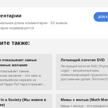
ентарии
ДОБА
альная длина комментария - 50 знаков.
тарии модерируются
ите также:
о показывает самые
Летающий логотип DVD
енные желания
Летающий логотип DVD (Flyin
Logo) – визуальный мем,
 показывает самые
символизирующий трудности 
ные желания – это мем, в
достижении целей. Логотип 
 волшебное зеркало из
символизирует человека,
ой Гарри Поттера отражает
находящегося в сложной ситу
о образы, а глубочайшие
углы черного квадрата
стремления человека. В
то
 In a Society (Мы живем в
Мемы с молью (Moth Me
ве)
Мемы с молью – это юморист