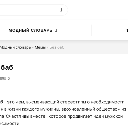
МОДНЫЙ СЛОВАРЬ
Модный словарь
»
Мемы
» Без баб
 баб
89
5
0
– это мем, высмеивающий стереотипы о необходимости
аб
н в жизни каждого мужчины, вдохновленный обществом из
ла 'Счастливы вместе', которое продвигает идеи мужской
исимости.