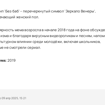
п 'Без баб' – перечеркнутый символ 'Зеркало Венеры',
ачающий женский пол.
ярность мема возросла в начале 2018 года на фоне обсужд
изма и благодаря вирусным видеороликам и песням, напом
ультурном влиянии среди молодёжи, включая школьников,
ые не смотрели сериал.
2019
ема:
09 апр 2025, 15:21