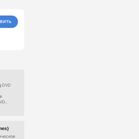
ВИТЬ
g DVD
в
DVD
ации, а
mes)
ическое