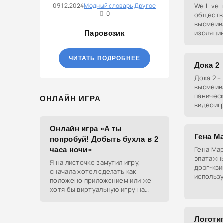
09.12.2024
Модный словарь
Другое
We Live 
0
обществ
высмеив
изоляци
Паровозик
геймеры
испытыв
ЧИТАТЬ ПОДРОБНЕЕ
обществу
Дока 2
Дока 2 –
высмеив
паническ
ОНЛАЙН ИГРА
видеоигр
никогда 
символо
Онлайн игра «А ты
о
Гена М
попробуй! Добыть бухла в 2
Гена Мар
часа ночи»
эпатажн
Я на листочке замутил игру,
дрэг-кви
сначала хотел сделать как
использ
положено приложением или же
скотча д
хотя бы виртуальную игру на
самовыр
ютубе, но решил отделаться
html и фотками, зато играть
можно даже на каком-нибудь
Логоти