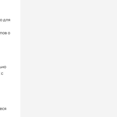
во для
пов о
льно
 с
еся