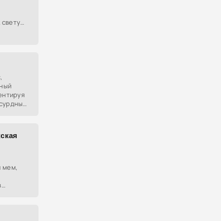
 свету
как
нажа,
,
рный
центируя
бсурдных
с
ре
жская
 мем,
в
т
ая