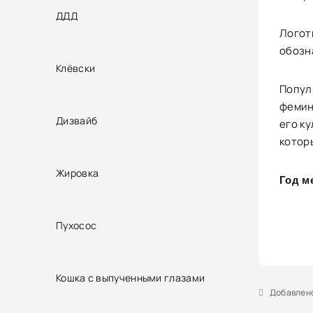
ДДД
Логоти
обозн
Клёвски
Попул
фемин
Дизвайб
его к
котор
Жировка
Год м
Пухосос
Кошка с выпученными глазами
Добавлено 