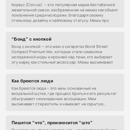
Корвус (Corvus) — это популярная марка бестабачной
жевательной смеси, изображенная на мемах как объект
поклонения среди молодежи, благодаря своему
стильному дизайну и хайповому статусу. Мемы про
“Бонд” с кнопкой
Бонд с кнопкой — это мем о сигаретах Bond Street
Compact Premium Mix, которые стали символом
молодежной моды и иронией над теми, кто выбирает
эту марку как стильный аксессуар. Мемы высмеивают
Как бреются люди
Как бреются люди – это мем, основанный на
визуальной шутке, где процесс бритья и его результат
обыгрывают неожиданные ассоциации. Мем
высмеивает стереотипы и намекает на скрытую
сущность людей,
Пишется “что”, произносится “што”