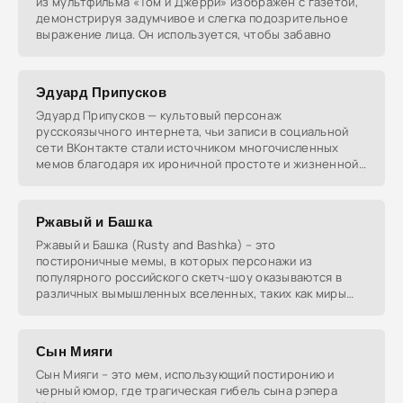
из мультфильма «Том и Джерри» изображен с газетой,
демонстрируя задумчивое и слегка подозрительное
выражение лица. Он используется, чтобы забавно
Эдуард Припусков
Эдуард Припусков — культовый персонаж
русскоязычного интернета, чьи записи в социальной
сети ВКонтакте стали источником многочисленных
мемов благодаря их ироничной простоте и жизненной
философии.
Ржавый и Башка
Ржавый и Башка (Rusty and Bashka) – это
постироничные мемы, в которых персонажи из
популярного российского скетч-шоу оказываются в
различных вымышленных вселенных, таких как миры
фильмов, игр и
Сын Мияги
Сын Мияги – это мем, использующий постиронию и
черный юмор, где трагическая гибель сына рэпера