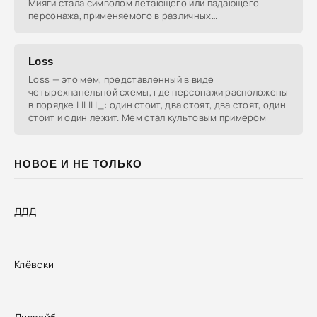
Мияги стала символом летающего или падающего
персонажа, применяемого в различных
юмористических
Loss
Loss — это мем, представленный в виде
четырехпанельной схемы, где персонажи расположены
в порядке | || || |_: один стоит, два стоят, два стоят, один
стоит и один лежит. Мем стал культовым примером
НОВОЕ И НЕ ТОЛЬКО
ДДД
Клёвски