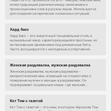
Пишется что, произносится што – юмористический мем,
иллюстрирующий различия между написанием и
произношением слов в русском языке. Используется
для создания сатирических и комичных ситуаций,
Хард басс
Хард басс – это энергичный танцевальный стиль и
музыкальный жанр, характеризующийся простыми, но
интенсивными движениями под динамичные биты.
Часто ассоциируется с молодежью в спортивной
одежде и
Женская раздевалка, мужская раздевалка
Женская раздевалка, мужская раздевалка –
юмористический мем, играющий на стереотипах о
поведении мужчин и женщин в раздевалках. Он
подчеркивает социальные клише, где женская
раздевалка изображается
Кот Том с газетой
Кот Том с газетой — это мем, в котором персонаж Том