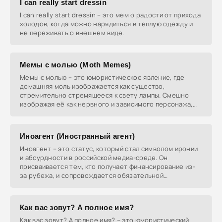
I can really start dressin
I can really start dressin – это мем о радости от прихода
холодов, когда можно нарядиться в теплую одежду и
не переживать о внешнем виде.
Мемы с молью (Moth Memes)
Мемы с молью – это юмористическое явление, где
домашняя моль изображается как существо,
стремительно стремящееся к свету лампы. Смешно
изображая её как нервного и зависимого персонажа,
эти мемы
Иноагент (Иностранный агент)
Иноагент – это статус, который стал символом иронии
и абсурдности в российской медиа-среде. Он
присваивается тем, кто получает финансирование из-
за рубежа, и сопровождается обязательной
маркировкой,
Как вас зовут? А полное имя?
Как вас зовут? А полное имя? – это юмористический