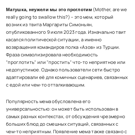
(Mother, are we
Матушка, неужели мы это проглотим
really going to swallow this?) – это мем, который
возник из твита Маргариты Симоньян,
опубликованного 9 июля 2023 года. Изначально твит
касался политической ситуации, а именно
возвращения командиров полка «Азов» из Турции.
Фраза символизировала необходимость
"проглотить" или "простить" что-то неприятное или
недопустимое. Однако пользователи сети быстро
адаптировали её для комичных сценариев, связанных
с едой или чем-то отталкивающим.
Популярность мема обусловлена его
универсальностью: он может быть использован в
самых разных контекстах, от обсуждения чрезмерно
больших блюд до смешных ситуаций, связанных с
чем-то неприятным. Появление мема также связано с