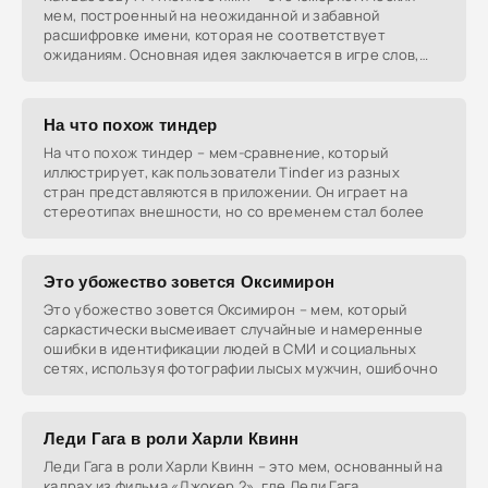
мем, построенный на неожиданной и забавной
расшифровке имени, которая не соответствует
ожиданиям. Основная идея заключается в игре слов,
где краткая
На что похож тиндер
На что похож тиндер – мем-сравнение, который
иллюстрирует, как пользователи Tinder из разных
стран представляются в приложении. Он играет на
стереотипах внешности, но со временем стал более
Это убожество зовется Оксимирон
Это убожество зовется Оксимирон – мем, который
саркастически высмеивает случайные и намеренные
ошибки в идентификации людей в СМИ и социальных
сетях, используя фотографии лысых мужчин, ошибочно
Леди Гага в роли Харли Квинн
Леди Гага в роли Харли Квинн – это мем, основанный на
кадрах из фильма «Джокер 2», где Леди Гага