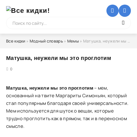
Все кидки
»
Модный словарь
»
Мемы
» Матушка, неужели мы это проглотим
Матушка, неужели мы это проглотим
5
0
– мем,
Матушка, неужели мы это проглотим
основанный на твите Маргариты Симоньян, который
стал популярным благодаря своей универсальности.
Мем используется для шуток о вещах, которые
трудно проглотить как в прямом, так и в переносном
смысле.